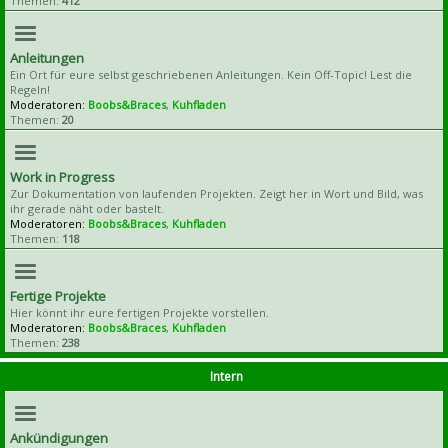
Themen:
412
Anleitungen
Ein Ort für eure selbst geschriebenen Anleitungen. Kein Off-Topic! Lest die
Regeln!
Moderatoren:
Boobs&Braces
,
Kuhfladen
Themen:
20
Work in Progress
Zur Dokumentation von laufenden Projekten. Zeigt her in Wort und Bild, was
ihr gerade näht oder bastelt.
Moderatoren:
Boobs&Braces
,
Kuhfladen
Themen:
118
Fertige Projekte
Hier könnt ihr eure fertigen Projekte vorstellen.
Moderatoren:
Boobs&Braces
,
Kuhfladen
Themen:
238
Intern
Ankündigungen