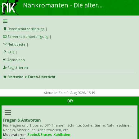
Nähkromanten - Die alternative Näh- und DIY-Community
Datenschutzerklärung
|
Serverkostenbeteiligung
|
Netiquette
|
FAQ
|
Anmelden
Registrieren
Startseite
Foren-Übersicht
S
uc
Aktuelle Zeit: 9. Aug 2026, 15:19
he
DIY
Fragen & Antworten
Für Fragen und Tipps zu DIY-Themen: Schnitte, Stoffe, Garne, Nähmaschinen,
Nadeln, Materialien, Arbeitsweisen, etc.
Moderatoren:
Boobs&Braces
,
Kuhfladen