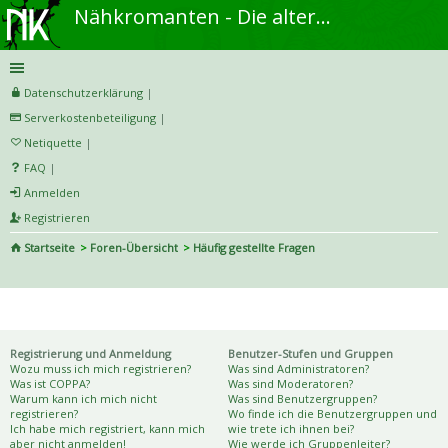
Nähkromanten - Die alternative Näh- und DIY-Community
Datenschutzerklärung
|
Serverkostenbeteiligung
|
Netiquette
|
FAQ
|
Anmelden
Registrieren
Startseite
Foren-Übersicht
Häufig gestellte Fragen
S
uc
Häufig gestellte Fragen
he
Registrierung und Anmeldung
Benutzer-Stufen und Gruppen
Wozu muss ich mich registrieren?
Was sind Administratoren?
Was ist COPPA?
Was sind Moderatoren?
Warum kann ich mich nicht
Was sind Benutzergruppen?
registrieren?
Wo finde ich die Benutzergruppen und
Ich habe mich registriert, kann mich
wie trete ich ihnen bei?
aber nicht anmelden!
Wie werde ich Gruppenleiter?