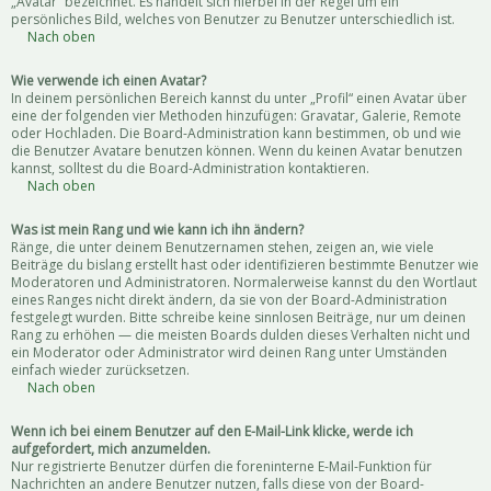
„Avatar“ bezeichnet. Es handelt sich hierbei in der Regel um ein
persönliches Bild, welches von Benutzer zu Benutzer unterschiedlich ist.
Nach oben
Wie verwende ich einen Avatar?
In deinem persönlichen Bereich kannst du unter „Profil“ einen Avatar über
eine der folgenden vier Methoden hinzufügen: Gravatar, Galerie, Remote
oder Hochladen. Die Board-Administration kann bestimmen, ob und wie
die Benutzer Avatare benutzen können. Wenn du keinen Avatar benutzen
kannst, solltest du die Board-Administration kontaktieren.
Nach oben
Was ist mein Rang und wie kann ich ihn ändern?
Ränge, die unter deinem Benutzernamen stehen, zeigen an, wie viele
Beiträge du bislang erstellt hast oder identifizieren bestimmte Benutzer wie
Moderatoren und Administratoren. Normalerweise kannst du den Wortlaut
eines Ranges nicht direkt ändern, da sie von der Board-Administration
festgelegt wurden. Bitte schreibe keine sinnlosen Beiträge, nur um deinen
Rang zu erhöhen — die meisten Boards dulden dieses Verhalten nicht und
ein Moderator oder Administrator wird deinen Rang unter Umständen
einfach wieder zurücksetzen.
Nach oben
Wenn ich bei einem Benutzer auf den E-Mail-Link klicke, werde ich
aufgefordert, mich anzumelden.
Nur registrierte Benutzer dürfen die foreninterne E-Mail-Funktion für
Nachrichten an andere Benutzer nutzen, falls diese von der Board-