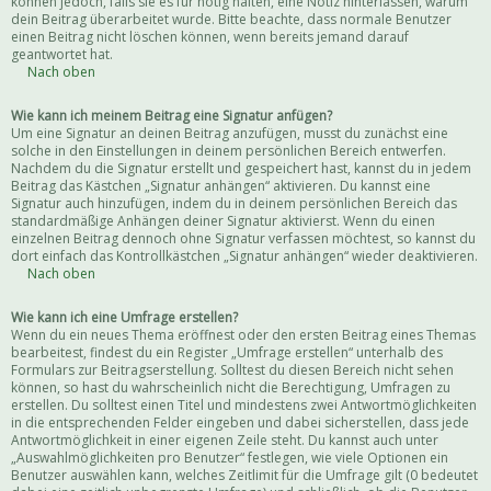
können jedoch, falls sie es für nötig halten, eine Notiz hinterlassen, warum
dein Beitrag überarbeitet wurde. Bitte beachte, dass normale Benutzer
einen Beitrag nicht löschen können, wenn bereits jemand darauf
geantwortet hat.
Nach oben
Wie kann ich meinem Beitrag eine Signatur anfügen?
Um eine Signatur an deinen Beitrag anzufügen, musst du zunächst eine
solche in den Einstellungen in deinem persönlichen Bereich entwerfen.
Nachdem du die Signatur erstellt und gespeichert hast, kannst du in jedem
Beitrag das Kästchen „Signatur anhängen“ aktivieren. Du kannst eine
Signatur auch hinzufügen, indem du in deinem persönlichen Bereich das
standardmäßige Anhängen deiner Signatur aktivierst. Wenn du einen
einzelnen Beitrag dennoch ohne Signatur verfassen möchtest, so kannst du
dort einfach das Kontrollkästchen „Signatur anhängen“ wieder deaktivieren.
Nach oben
Wie kann ich eine Umfrage erstellen?
Wenn du ein neues Thema eröffnest oder den ersten Beitrag eines Themas
bearbeitest, findest du ein Register „Umfrage erstellen“ unterhalb des
Formulars zur Beitragserstellung. Solltest du diesen Bereich nicht sehen
können, so hast du wahrscheinlich nicht die Berechtigung, Umfragen zu
erstellen. Du solltest einen Titel und mindestens zwei Antwortmöglichkeiten
in die entsprechenden Felder eingeben und dabei sicherstellen, dass jede
Antwortmöglichkeit in einer eigenen Zeile steht. Du kannst auch unter
„Auswahlmöglichkeiten pro Benutzer“ festlegen, wie viele Optionen ein
Benutzer auswählen kann, welches Zeitlimit für die Umfrage gilt (0 bedeutet