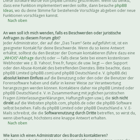
Diese Software wurde von phpBB Limited geschrieben. Wenn du denkst,
dass eine Funktion implementiert werden sollte, dann besuche
phpBB
Ideas
, wo du deine Stimme für bestehende Vorschläge abgeben oder neue
Funktionen vorschlagen kannst.
Nach oben
An wen soll ich mich wenden, falls es Beschwerden oder juristische
Anfragen zu diesem Forum gibt?
Jeder Administrator, der auf der „Das Team“-Seite aufgeführt ist, ist ein
geeigneter Kontakt für deine Beschwerde. Wenn du so keine Antwort
erhältst, solltest du den Besitzer der Domain kontaktieren (führe dazu eine
„WHOIS“-Abfrage
durch) oder — falls diese Seite bei einem kostenlosen
Webhoster wie z. B. Yahoo!, free.fr, funpic.de usw. liegt — den Support
oder den Abuse-Kontakt des betreffenden Dienstes. Bitte beachte, dass
phpBB Limited (phpBB.com) und phpBB Deutschland e. V. (phpBB.de)
absolut keinen Einfluss
auf die Benutzung oder den oder die Benutzer der
Forensoftware haben und dafür in keiner Weise zur Verantwortung
herangezogen werden können. Kontaktiere daher nie phpBB Limited oder
phpBB Deutschland e. V. in Zusammenhang mit jeglichen juristischen
Fragen (Unterlassungserklärungen, Haftungsfragen usw.), die
sich nicht
direkt
auf die Websiten phpbb.com, phpbb.de oder die phpBB-Software
selbst beziehen. Falls du phpBB Limited oder phpBB Deutschland e. V. E-
Mails schreibst, die die
Softwarenutzung durch Dritte
betreffen, so wirst du,
wenn überhaupt, höchstens eine knappe Antwort erhalten.
Nach oben
Wie kann ich einen Administrator des Boards kontaktieren?