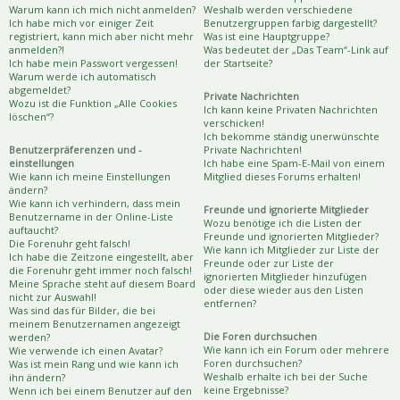
Warum kann ich mich nicht anmelden?
Weshalb werden verschiedene
Ich habe mich vor einiger Zeit
Benutzergruppen farbig dargestellt?
registriert, kann mich aber nicht mehr
Was ist eine Hauptgruppe?
anmelden?!
Was bedeutet der „Das Team“-Link auf
Ich habe mein Passwort vergessen!
der Startseite?
Warum werde ich automatisch
abgemeldet?
Private Nachrichten
Wozu ist die Funktion „Alle Cookies
Ich kann keine Privaten Nachrichten
löschen“?
verschicken!
Ich bekomme ständig unerwünschte
Benutzerpräferenzen und -
Private Nachrichten!
einstellungen
Ich habe eine Spam-E-Mail von einem
Wie kann ich meine Einstellungen
Mitglied dieses Forums erhalten!
ändern?
Wie kann ich verhindern, dass mein
Freunde und ignorierte Mitglieder
Benutzername in der Online-Liste
Wozu benötige ich die Listen der
auftaucht?
Freunde und ignorierten Mitglieder?
Die Forenuhr geht falsch!
Wie kann ich Mitglieder zur Liste der
Ich habe die Zeitzone eingestellt, aber
Freunde oder zur Liste der
die Forenuhr geht immer noch falsch!
ignorierten Mitglieder hinzufügen
Meine Sprache steht auf diesem Board
oder diese wieder aus den Listen
nicht zur Auswahl!
entfernen?
Was sind das für Bilder, die bei
meinem Benutzernamen angezeigt
Die Foren durchsuchen
werden?
Wie kann ich ein Forum oder mehrere
Wie verwende ich einen Avatar?
Foren durchsuchen?
Was ist mein Rang und wie kann ich
Weshalb erhalte ich bei der Suche
ihn ändern?
keine Ergebnisse?
Wenn ich bei einem Benutzer auf den