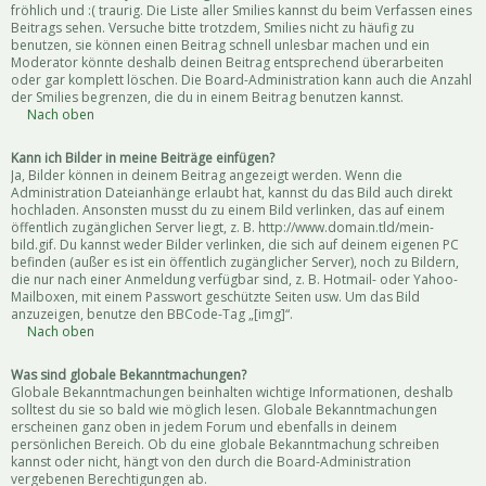
fröhlich und :( traurig. Die Liste aller Smilies kannst du beim Verfassen eines
Beitrags sehen. Versuche bitte trotzdem, Smilies nicht zu häufig zu
benutzen, sie können einen Beitrag schnell unlesbar machen und ein
Moderator könnte deshalb deinen Beitrag entsprechend überarbeiten
oder gar komplett löschen. Die Board-Administration kann auch die Anzahl
der Smilies begrenzen, die du in einem Beitrag benutzen kannst.
Nach oben
Kann ich Bilder in meine Beiträge einfügen?
Ja, Bilder können in deinem Beitrag angezeigt werden. Wenn die
Administration Dateianhänge erlaubt hat, kannst du das Bild auch direkt
hochladen. Ansonsten musst du zu einem Bild verlinken, das auf einem
öffentlich zugänglichen Server liegt, z. B. http://www.domain.tld/mein-
bild.gif. Du kannst weder Bilder verlinken, die sich auf deinem eigenen PC
befinden (außer es ist ein öffentlich zugänglicher Server), noch zu Bildern,
die nur nach einer Anmeldung verfügbar sind, z. B. Hotmail- oder Yahoo-
Mailboxen, mit einem Passwort geschützte Seiten usw. Um das Bild
anzuzeigen, benutze den BBCode-Tag „[img]“.
Nach oben
Was sind globale Bekanntmachungen?
Globale Bekanntmachungen beinhalten wichtige Informationen, deshalb
solltest du sie so bald wie möglich lesen. Globale Bekanntmachungen
erscheinen ganz oben in jedem Forum und ebenfalls in deinem
persönlichen Bereich. Ob du eine globale Bekanntmachung schreiben
kannst oder nicht, hängt von den durch die Board-Administration
vergebenen Berechtigungen ab.