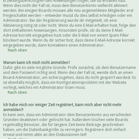
Erziehungsberechtigten den Anweisungen folgen, die du erhalten hast.
Wenn dies nicht der Fall ist, muss dein Benutzerkonto vielleicht aktiviert
werden. Bei einigen Boards müssen alle neu angemeldeten Mitglieder erst
freigeschaltet werden – entweder musst du dies selbst erledigen oder ein
Administrator. Bei der Registrierung wurde dir mitgeteilt, ob eine
Aktivierung nötig ist oder nicht. Wenn du eine E-Mail erhalten hast, folge den
dort enthaltenen Anweisungen. Ansonsten prüfe, ob du deine E-Mail-
Adresse korrekt eingegeben hast oder die E-Mail von einem Spam-Filter
blockiert wurde. Wenn du dir sicher bist, dass deine E-Mail-Adresse korrekt
eingegeben wurde, dann kontaktiere einen Administrator.
Nach oben
Warum kann ich mich nicht anmelden?
Dafür gibt es viele mögliche Gründe. Prüfe zunächst, ob dein Benutzername
und dein Passwort richtig sind. Wenn dies der Fall ist, wende dich an einen
Board-Administrator, um sicherzugehen, dass du nicht gesperrt wurdest. Es
ist ebenfalls möglich, dass ein Konfigurationsproblem mit der Website
vorliegt, welches ein Administrator lösen muss.
Nach oben
Ich habe mich vor einiger Zeit registriert, kann mich aber nicht mehr
anmelden?!
Es kann sein, dass ein Administrator dein Benutzerkonto aus verschieden
Gründen deaktiviert oder gelöscht hat. Außerdem löschen viele Boards
regelmäßig Benutzer, die für längere Zeit keine Beiträge geschrieben
haben, um die Datenbankgröße zu verringern. Registriere dich einfach
erneut und nimm aktiv an den Diskussionen teil!