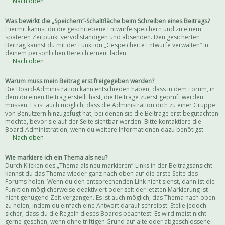
Nach oben
Was bewirkt die „Speichern“-Schaltfläche beim Schreiben eines Beitrags?
Hiermit kannst du die geschriebene Entwürfe speichern und zu einem
späteren Zeitpunkt vervollständigen und absenden. Den gesicherten
Beitrag kannst du mit der Funktion „Gespeicherte Entwürfe verwalten“ in
deinem persönlichen Bereich erneut laden.
Nach oben
Warum muss mein Beitrag erst freigegeben werden?
Die Board-Administration kann entschieden haben, dass in dem Forum, in
dem du einen Beitrag erstellt hast, die Beiträge zuerst geprüft werden
müssen. Es ist auch möglich, dass die Administration dich zu einer Gruppe
von Benutzern hinzugefügt hat, bei denen sie die Beiträge erst begutachten
möchte, bevor sie auf der Seite sichtbar werden. Bitte kontaktiere die
Board-Administration, wenn du weitere Informationen dazu benötigst.
Nach oben
Wie markiere ich ein Thema als neu?
Durch Klicken des „Thema als neu markieren“-Links in der Beitragsansicht
kannst du das Thema wieder ganz nach oben auf die erste Seite des
Forums holen. Wenn du den entsprechenden Link nicht siehst, dann ist die
Funktion möglicherweise deaktiviert oder seit der letzten Markierung ist
nicht genügend Zeit vergangen. Es ist auch möglich, das Thema nach oben
zu holen, indem du einfach eine Antwort darauf schreibst. Stelle jedoch
sicher, dass du die Regeln dieses Boards beachtest! Es wird meist nicht
gerne gesehen, wenn ohne triftigen Grund auf alte oder abgeschlossene