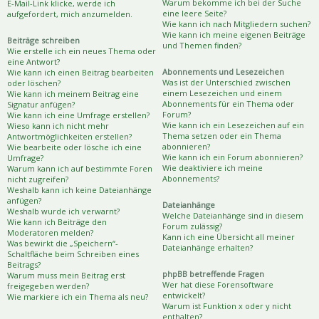
Warum bekomme ich bei der Suche
E-Mail-Link klicke, werde ich
eine leere Seite?
aufgefordert, mich anzumelden.
Wie kann ich nach Mitgliedern suchen?
Wie kann ich meine eigenen Beiträge
Beiträge schreiben
und Themen finden?
Wie erstelle ich ein neues Thema oder
eine Antwort?
Abonnements und Lesezeichen
Wie kann ich einen Beitrag bearbeiten
Was ist der Unterschied zwischen
oder löschen?
einem Lesezeichen und einem
Wie kann ich meinem Beitrag eine
Abonnements für ein Thema oder
Signatur anfügen?
Forum?
Wie kann ich eine Umfrage erstellen?
Wie kann ich ein Lesezeichen auf ein
Wieso kann ich nicht mehr
Thema setzen oder ein Thema
Antwortmöglichkeiten erstellen?
abonnieren?
Wie bearbeite oder lösche ich eine
Wie kann ich ein Forum abonnieren?
Umfrage?
Wie deaktiviere ich meine
Warum kann ich auf bestimmte Foren
Abonnements?
nicht zugreifen?
Weshalb kann ich keine Dateianhänge
anfügen?
Dateianhänge
Weshalb wurde ich verwarnt?
Welche Dateianhänge sind in diesem
Wie kann ich Beiträge den
Forum zulässig?
Moderatoren melden?
Kann ich eine Übersicht all meiner
Was bewirkt die „Speichern“-
Dateianhänge erhalten?
Schaltfläche beim Schreiben eines
Beitrags?
phpBB betreffende Fragen
Warum muss mein Beitrag erst
Wer hat diese Forensoftware
freigegeben werden?
entwickelt?
Wie markiere ich ein Thema als neu?
Warum ist Funktion x oder y nicht
enthalten?