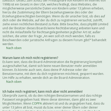
(deutsch: Gesetz zum Schutz der Privatsphäre von Kindern im Internet von
1998) ist ein Gesetz in den USA, welches festlegt, dass Websites, die
möglicherweise persönliche Daten von Kindern unter 13 Jahren erheben,
hierzu die Zustimmung der Eltern beziehungsweise des oder der
Erziehungsberechtigten benötigen. Wenn du dir unsicher bist, ob dies auf
dich oder die Website, auf der du dich zu registrieren versuchst, zutrifft,
ziehe einen rechtlichen Beistand zu Rate. Bitte beachte, dass phpBB Limited
und der Besitzer dieses Boards keine Rechtsberatung anbieten kann und
nicht die Anlaufstelle für Rechtsangelegenheiten jeglicher Art ist; außer
solchen, die unter der Frage „An wen soll ich mich wenden, falls es
Beschwerden oder juristische Anfragen zu diesem Forum gibt?“ behandelt
werden.
Nach oben
Warum kann ich mich nicht registrieren?
Es kann sein, dass die Board-Administration die Registrierung komplett
ausgeschaltet hat, damit sich keine neuen Benutzer mehr anmelden
können. Es könnte auch sein, dass deine IP-Adresse oder der
Benutzername, mit dem du dich registrieren möchtest, gesperrt wurden.
Um Hilfe zu erhalten, wende dich an die Board-Administration.
Nach oben
Ich habe mich registriert, kann mich aber nicht anmelden!
Überprüfe zuerst, ob du den richtigen Benutzernamen und das richtige
Passwort eingegeben hast. Wenn diese stimmen, dann gibt es zwei
Möglichkeiten. Wenn
COPPA
aktiviert ist und du angegeben hast, dass du
unter 13 Jahre alt bist, musst du bzw. einer deiner Eltern oder deiner