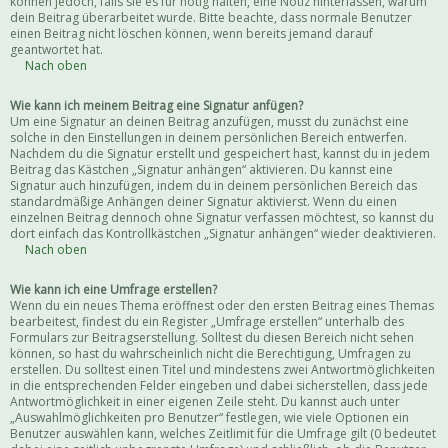
können jedoch, falls sie es für nötig halten, eine Notiz hinterlassen, warum
dein Beitrag überarbeitet wurde. Bitte beachte, dass normale Benutzer
einen Beitrag nicht löschen können, wenn bereits jemand darauf
geantwortet hat.
Nach oben
Wie kann ich meinem Beitrag eine Signatur anfügen?
Um eine Signatur an deinen Beitrag anzufügen, musst du zunächst eine
solche in den Einstellungen in deinem persönlichen Bereich entwerfen.
Nachdem du die Signatur erstellt und gespeichert hast, kannst du in jedem
Beitrag das Kästchen „Signatur anhängen“ aktivieren. Du kannst eine
Signatur auch hinzufügen, indem du in deinem persönlichen Bereich das
standardmäßige Anhängen deiner Signatur aktivierst. Wenn du einen
einzelnen Beitrag dennoch ohne Signatur verfassen möchtest, so kannst du
dort einfach das Kontrollkästchen „Signatur anhängen“ wieder deaktivieren.
Nach oben
Wie kann ich eine Umfrage erstellen?
Wenn du ein neues Thema eröffnest oder den ersten Beitrag eines Themas
bearbeitest, findest du ein Register „Umfrage erstellen“ unterhalb des
Formulars zur Beitragserstellung. Solltest du diesen Bereich nicht sehen
können, so hast du wahrscheinlich nicht die Berechtigung, Umfragen zu
erstellen. Du solltest einen Titel und mindestens zwei Antwortmöglichkeiten
in die entsprechenden Felder eingeben und dabei sicherstellen, dass jede
Antwortmöglichkeit in einer eigenen Zeile steht. Du kannst auch unter
„Auswahlmöglichkeiten pro Benutzer“ festlegen, wie viele Optionen ein
Benutzer auswählen kann, welches Zeitlimit für die Umfrage gilt (0 bedeutet