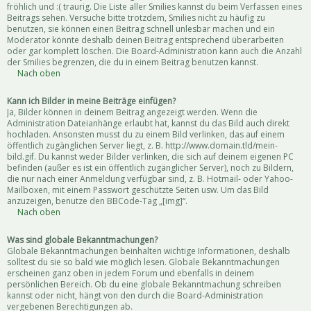
fröhlich und :( traurig. Die Liste aller Smilies kannst du beim Verfassen eines
Beitrags sehen. Versuche bitte trotzdem, Smilies nicht zu häufig zu
benutzen, sie können einen Beitrag schnell unlesbar machen und ein
Moderator könnte deshalb deinen Beitrag entsprechend überarbeiten
oder gar komplett löschen. Die Board-Administration kann auch die Anzahl
der Smilies begrenzen, die du in einem Beitrag benutzen kannst.
Nach oben
Kann ich Bilder in meine Beiträge einfügen?
Ja, Bilder können in deinem Beitrag angezeigt werden. Wenn die
Administration Dateianhänge erlaubt hat, kannst du das Bild auch direkt
hochladen. Ansonsten musst du zu einem Bild verlinken, das auf einem
öffentlich zugänglichen Server liegt, z. B. http://www.domain.tld/mein-
bild.gif. Du kannst weder Bilder verlinken, die sich auf deinem eigenen PC
befinden (außer es ist ein öffentlich zugänglicher Server), noch zu Bildern,
die nur nach einer Anmeldung verfügbar sind, z. B. Hotmail- oder Yahoo-
Mailboxen, mit einem Passwort geschützte Seiten usw. Um das Bild
anzuzeigen, benutze den BBCode-Tag „[img]“.
Nach oben
Was sind globale Bekanntmachungen?
Globale Bekanntmachungen beinhalten wichtige Informationen, deshalb
solltest du sie so bald wie möglich lesen. Globale Bekanntmachungen
erscheinen ganz oben in jedem Forum und ebenfalls in deinem
persönlichen Bereich. Ob du eine globale Bekanntmachung schreiben
kannst oder nicht, hängt von den durch die Board-Administration
vergebenen Berechtigungen ab.