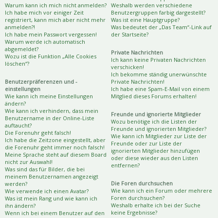
Warum kann ich mich nicht anmelden?
Weshalb werden verschiedene
Ich habe mich vor einiger Zeit
Benutzergruppen farbig dargestellt?
registriert, kann mich aber nicht mehr
Was ist eine Hauptgruppe?
anmelden?!
Was bedeutet der „Das Team“-Link auf
Ich habe mein Passwort vergessen!
der Startseite?
Warum werde ich automatisch
abgemeldet?
Private Nachrichten
Wozu ist die Funktion „Alle Cookies
Ich kann keine Privaten Nachrichten
löschen“?
verschicken!
Ich bekomme ständig unerwünschte
Benutzerpräferenzen und -
Private Nachrichten!
einstellungen
Ich habe eine Spam-E-Mail von einem
Wie kann ich meine Einstellungen
Mitglied dieses Forums erhalten!
ändern?
Wie kann ich verhindern, dass mein
Freunde und ignorierte Mitglieder
Benutzername in der Online-Liste
Wozu benötige ich die Listen der
auftaucht?
Freunde und ignorierten Mitglieder?
Die Forenuhr geht falsch!
Wie kann ich Mitglieder zur Liste der
Ich habe die Zeitzone eingestellt, aber
Freunde oder zur Liste der
die Forenuhr geht immer noch falsch!
ignorierten Mitglieder hinzufügen
Meine Sprache steht auf diesem Board
oder diese wieder aus den Listen
nicht zur Auswahl!
entfernen?
Was sind das für Bilder, die bei
meinem Benutzernamen angezeigt
Die Foren durchsuchen
werden?
Wie kann ich ein Forum oder mehrere
Wie verwende ich einen Avatar?
Foren durchsuchen?
Was ist mein Rang und wie kann ich
Weshalb erhalte ich bei der Suche
ihn ändern?
keine Ergebnisse?
Wenn ich bei einem Benutzer auf den