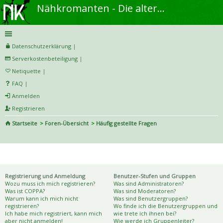
Nähkromanten - Die alternative Näh- und DIY-Community
Datenschutzerklärung
|
Serverkostenbeteiligung
|
Netiquette
|
FAQ
|
Anmelden
Registrieren
Startseite
Foren-Übersicht
Häufig gestellte Fragen
S
uc
Häufig gestellte Fragen
he
Registrierung und Anmeldung
Benutzer-Stufen und Gruppen
Wozu muss ich mich registrieren?
Was sind Administratoren?
Was ist COPPA?
Was sind Moderatoren?
Warum kann ich mich nicht
Was sind Benutzergruppen?
registrieren?
Wo finde ich die Benutzergruppen und
Ich habe mich registriert, kann mich
wie trete ich ihnen bei?
aber nicht anmelden!
Wie werde ich Gruppenleiter?