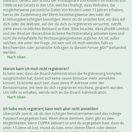
(deutsch: Gesetz zum Schutz der Privatsphäre von Kindern im Internet von
1998) ist ein Gesetz in den USA, welches festlegt, dass Websites, die
möglicherweise persönliche Daten von Kindern unter 13 Jahren erheben,
hierzu die Zustimmung der Eltern beziehungsweise des oder der
Erziehungsberechtigten benötigen. Wenn du dir unsicher bist, ob dies auf
dich oder die Website, auf der du dich zu registrieren versuchst, zutrifft,
ziehe einen rechtlichen Beistand zu Rate. Bitte beachte, dass phpBB Limited
und der Besitzer dieses Boards keine Rechtsberatung anbieten kann und
nicht die Anlaufstelle für Rechtsangelegenheiten jeglicher Art ist; außer
solchen, die unter der Frage „An wen soll ich mich wenden, falls es
Beschwerden oder juristische Anfragen zu diesem Forum gibt?“ behandelt
werden.
Nach oben
Warum kann ich mich nicht registrieren?
Es kann sein, dass die Board-Administration die Registrierung komplett
ausgeschaltet hat, damit sich keine neuen Benutzer mehr anmelden
können. Es könnte auch sein, dass deine IP-Adresse oder der
Benutzername, mit dem du dich registrieren möchtest, gesperrt wurden.
Um Hilfe zu erhalten, wende dich an die Board-Administration.
Nach oben
Ich habe mich registriert, kann mich aber nicht anmelden!
Überprüfe zuerst, ob du den richtigen Benutzernamen und das richtige
Passwort eingegeben hast. Wenn diese stimmen, dann gibt es zwei
Möglichkeiten. Wenn
COPPA
aktiviert ist und du angegeben hast, dass du
unter 13 Jahre alt bist, musst du bzw. einer deiner Eltern oder deiner