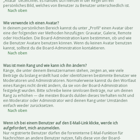
„Avatar“ bezeichnet. Es handelt sich hierbei in der Regel um ein
persönliches Bild, welches von Benutzer zu Benutzer unterschiedlich ist.
Nach oben
Wie verwende ich einen Avatar?
In deinem persönlichen Bereich kannst du unter „Profil“ einen Avatar über
eine der folgenden vier Methoden hinzufügen: Gravatar, Galerie, Remote
oder Hochladen. Die Board-Administration kann bestimmen, ob und wie
die Benutzer Avatare benutzen können. Wenn du keinen Avatar benutzen
kannst, solltest du die Board-Administration kontaktieren.
Nach oben
Was ist mein Rang und wie kann ich ihn ändern?
Ränge, die unter deinem Benutzernamen stehen, zeigen an, wie viele
Beiträge du bislang erstellt hast oder identifizieren bestimmte Benutzer wie
Moderatoren und Administratoren. Normalerweise kannst du den Wortlaut
eines Ranges nicht direkt ändern, da sie von der Board-Administration
festgelegt wurden. Bitte schreibe keine sinnlosen Beiträge, nur um deinen
Rang zu erhöhen — die meisten Boards dulden dieses Verhalten nicht und
ein Moderator oder Administrator wird deinen Rang unter Umständen
einfach wieder zurücksetzen.
Nach oben
Wenn ich bei einem Benutzer auf den E-Mail-Link klicke, werde ich
aufgefordert, mich anzumelden.
Nur registrierte Benutzer dürfen die foreninterne E-Mail-Funktion für
Nachrichten an andere Benutzer nutzen, falls diese von der Board-