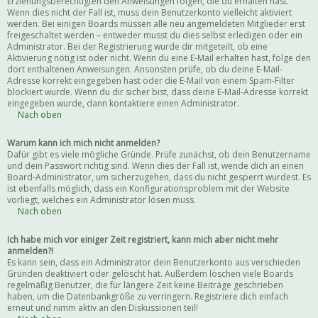
Erziehungsberechtigten den Anweisungen folgen, die du erhalten hast.
Wenn dies nicht der Fall ist, muss dein Benutzerkonto vielleicht aktiviert
werden. Bei einigen Boards müssen alle neu angemeldeten Mitglieder erst
freigeschaltet werden – entweder musst du dies selbst erledigen oder ein
Administrator. Bei der Registrierung wurde dir mitgeteilt, ob eine
Aktivierung nötig ist oder nicht. Wenn du eine E-Mail erhalten hast, folge den
dort enthaltenen Anweisungen. Ansonsten prüfe, ob du deine E-Mail-
Adresse korrekt eingegeben hast oder die E-Mail von einem Spam-Filter
blockiert wurde. Wenn du dir sicher bist, dass deine E-Mail-Adresse korrekt
eingegeben wurde, dann kontaktiere einen Administrator.
Nach oben
Warum kann ich mich nicht anmelden?
Dafür gibt es viele mögliche Gründe. Prüfe zunächst, ob dein Benutzername
und dein Passwort richtig sind. Wenn dies der Fall ist, wende dich an einen
Board-Administrator, um sicherzugehen, dass du nicht gesperrt wurdest. Es
ist ebenfalls möglich, dass ein Konfigurationsproblem mit der Website
vorliegt, welches ein Administrator lösen muss.
Nach oben
Ich habe mich vor einiger Zeit registriert, kann mich aber nicht mehr
anmelden?!
Es kann sein, dass ein Administrator dein Benutzerkonto aus verschieden
Gründen deaktiviert oder gelöscht hat. Außerdem löschen viele Boards
regelmäßig Benutzer, die für längere Zeit keine Beiträge geschrieben
haben, um die Datenbankgröße zu verringern. Registriere dich einfach
erneut und nimm aktiv an den Diskussionen teil!