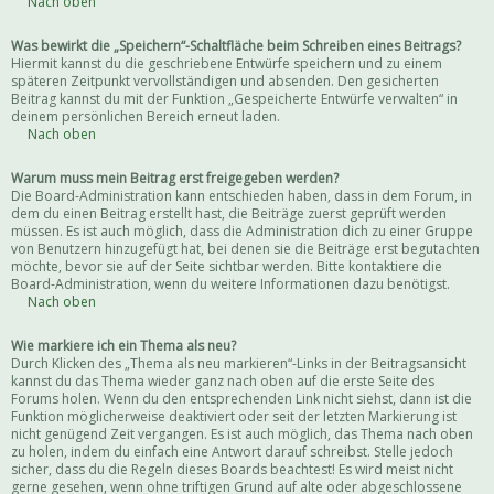
Nach oben
Was bewirkt die „Speichern“-Schaltfläche beim Schreiben eines Beitrags?
Hiermit kannst du die geschriebene Entwürfe speichern und zu einem
späteren Zeitpunkt vervollständigen und absenden. Den gesicherten
Beitrag kannst du mit der Funktion „Gespeicherte Entwürfe verwalten“ in
deinem persönlichen Bereich erneut laden.
Nach oben
Warum muss mein Beitrag erst freigegeben werden?
Die Board-Administration kann entschieden haben, dass in dem Forum, in
dem du einen Beitrag erstellt hast, die Beiträge zuerst geprüft werden
müssen. Es ist auch möglich, dass die Administration dich zu einer Gruppe
von Benutzern hinzugefügt hat, bei denen sie die Beiträge erst begutachten
möchte, bevor sie auf der Seite sichtbar werden. Bitte kontaktiere die
Board-Administration, wenn du weitere Informationen dazu benötigst.
Nach oben
Wie markiere ich ein Thema als neu?
Durch Klicken des „Thema als neu markieren“-Links in der Beitragsansicht
kannst du das Thema wieder ganz nach oben auf die erste Seite des
Forums holen. Wenn du den entsprechenden Link nicht siehst, dann ist die
Funktion möglicherweise deaktiviert oder seit der letzten Markierung ist
nicht genügend Zeit vergangen. Es ist auch möglich, das Thema nach oben
zu holen, indem du einfach eine Antwort darauf schreibst. Stelle jedoch
sicher, dass du die Regeln dieses Boards beachtest! Es wird meist nicht
gerne gesehen, wenn ohne triftigen Grund auf alte oder abgeschlossene