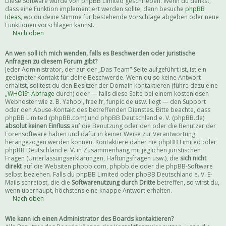
Diese Software wurde von phpBB Limited geschrieben. Wenn du denkst,
dass eine Funktion implementiert werden sollte, dann besuche
phpBB
Ideas
, wo du deine Stimme für bestehende Vorschläge abgeben oder neue
Funktionen vorschlagen kannst.
Nach oben
An wen soll ich mich wenden, falls es Beschwerden oder juristische
Anfragen zu diesem Forum gibt?
Jeder Administrator, der auf der „Das Team“-Seite aufgeführt ist, ist ein
geeigneter Kontakt für deine Beschwerde. Wenn du so keine Antwort
erhältst, solltest du den Besitzer der Domain kontaktieren (führe dazu eine
„WHOIS“-Abfrage
durch) oder — falls diese Seite bei einem kostenlosen
Webhoster wie z. B. Yahoo!, free.fr, funpic.de usw. liegt — den Support
oder den Abuse-Kontakt des betreffenden Dienstes. Bitte beachte, dass
phpBB Limited (phpBB.com) und phpBB Deutschland e. V. (phpBB.de)
absolut keinen Einfluss
auf die Benutzung oder den oder die Benutzer der
Forensoftware haben und dafür in keiner Weise zur Verantwortung
herangezogen werden können. Kontaktiere daher nie phpBB Limited oder
phpBB Deutschland e. V. in Zusammenhang mit jeglichen juristischen
Fragen (Unterlassungserklärungen, Haftungsfragen usw.), die
sich nicht
direkt
auf die Websiten phpbb.com, phpbb.de oder die phpBB-Software
selbst beziehen. Falls du phpBB Limited oder phpBB Deutschland e. V. E-
Mails schreibst, die die
Softwarenutzung durch Dritte
betreffen, so wirst du,
wenn überhaupt, höchstens eine knappe Antwort erhalten.
Nach oben
Wie kann ich einen Administrator des Boards kontaktieren?