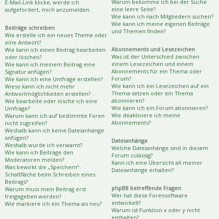
Warum bekomme ich bei der Suche
E-Mail-Link klicke, werde ich
eine leere Seite?
aufgefordert, mich anzumelden.
Wie kann ich nach Mitgliedern suchen?
Wie kann ich meine eigenen Beiträge
Beiträge schreiben
und Themen finden?
Wie erstelle ich ein neues Thema oder
eine Antwort?
Abonnements und Lesezeichen
Wie kann ich einen Beitrag bearbeiten
Was ist der Unterschied zwischen
oder löschen?
einem Lesezeichen und einem
Wie kann ich meinem Beitrag eine
Abonnements für ein Thema oder
Signatur anfügen?
Forum?
Wie kann ich eine Umfrage erstellen?
Wie kann ich ein Lesezeichen auf ein
Wieso kann ich nicht mehr
Thema setzen oder ein Thema
Antwortmöglichkeiten erstellen?
abonnieren?
Wie bearbeite oder lösche ich eine
Wie kann ich ein Forum abonnieren?
Umfrage?
Wie deaktiviere ich meine
Warum kann ich auf bestimmte Foren
Abonnements?
nicht zugreifen?
Weshalb kann ich keine Dateianhänge
anfügen?
Dateianhänge
Weshalb wurde ich verwarnt?
Welche Dateianhänge sind in diesem
Wie kann ich Beiträge den
Forum zulässig?
Moderatoren melden?
Kann ich eine Übersicht all meiner
Was bewirkt die „Speichern“-
Dateianhänge erhalten?
Schaltfläche beim Schreiben eines
Beitrags?
phpBB betreffende Fragen
Warum muss mein Beitrag erst
Wer hat diese Forensoftware
freigegeben werden?
entwickelt?
Wie markiere ich ein Thema als neu?
Warum ist Funktion x oder y nicht
enthalten?