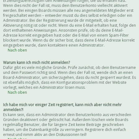
Erziehungsberechtigten den Anweisungen folgen, die du erhalten hast.
Wenn dies nicht der Fall ist, muss dein Benutzerkonto vielleicht aktiviert
werden. Bei einigen Boards müssen alle neu angemeldeten Mitglieder erst
freigeschaltet werden – entweder musst du dies selbst erledigen oder ein
Administrator. Bei der Registrierung wurde dir mitgeteilt, ob eine
Aktivierung nötig ist oder nicht. Wenn du eine E-Mail erhalten hast, folge den
dort enthaltenen Anweisungen. Ansonsten prüfe, ob du deine E-Mail-
Adresse korrekt eingegeben hast oder die E-Mail von einem Spam-Filter
blockiert wurde. Wenn du dir sicher bist, dass deine E-Mail-Adresse korrekt
eingegeben wurde, dann kontaktiere einen Administrator.
Nach oben
Warum kann ich mich nicht anmelden?
Dafür gibt es viele mögliche Gründe. Prüfe zunächst, ob dein Benutzername
und dein Passwort richtig sind. Wenn dies der Fall ist, wende dich an einen
Board-Administrator, um sicherzugehen, dass du nicht gesperrt wurdest. Es
ist ebenfalls möglich, dass ein Konfigurationsproblem mit der Website
vorliegt, welches ein Administrator lösen muss.
Nach oben
Ich habe mich vor einiger Zeit registriert, kann mich aber nicht mehr
anmelden?!
Es kann sein, dass ein Administrator dein Benutzerkonto aus verschieden
Gründen deaktiviert oder gelöscht hat. Außerdem löschen viele Boards
regelmäßig Benutzer, die für längere Zeit keine Beiträge geschrieben
haben, um die Datenbankgröße zu verringern. Registriere dich einfach
erneut und nimm aktiv an den Diskussionen teil!