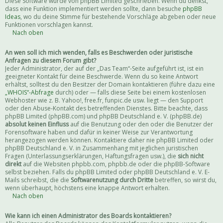
Diese Software wurde von phpBB Limited geschrieben. Wenn du denkst,
dass eine Funktion implementiert werden sollte, dann besuche
phpBB
Ideas
, wo du deine Stimme für bestehende Vorschläge abgeben oder neue
Funktionen vorschlagen kannst.
Nach oben
An wen soll ich mich wenden, falls es Beschwerden oder juristische
Anfragen zu diesem Forum gibt?
Jeder Administrator, der auf der „Das Team“-Seite aufgeführt ist, ist ein
geeigneter Kontakt für deine Beschwerde. Wenn du so keine Antwort
erhältst, solltest du den Besitzer der Domain kontaktieren (führe dazu eine
„WHOIS“-Abfrage
durch) oder — falls diese Seite bei einem kostenlosen
Webhoster wie z. B. Yahoo!, free.fr, funpic.de usw. liegt — den Support
oder den Abuse-Kontakt des betreffenden Dienstes. Bitte beachte, dass
phpBB Limited (phpBB.com) und phpBB Deutschland e. V. (phpBB.de)
absolut keinen Einfluss
auf die Benutzung oder den oder die Benutzer der
Forensoftware haben und dafür in keiner Weise zur Verantwortung
herangezogen werden können. Kontaktiere daher nie phpBB Limited oder
phpBB Deutschland e. V. in Zusammenhang mit jeglichen juristischen
Fragen (Unterlassungserklärungen, Haftungsfragen usw.), die
sich nicht
direkt
auf die Websiten phpbb.com, phpbb.de oder die phpBB-Software
selbst beziehen. Falls du phpBB Limited oder phpBB Deutschland e. V. E-
Mails schreibst, die die
Softwarenutzung durch Dritte
betreffen, so wirst du,
wenn überhaupt, höchstens eine knappe Antwort erhalten.
Nach oben
Wie kann ich einen Administrator des Boards kontaktieren?