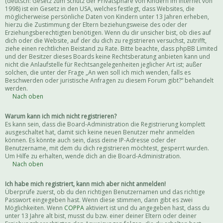
(deutsch: Gesetz zum Schutz der Privatsphäre von Kindern im Internet von
1998) ist ein Gesetz in den USA, welches festlegt, dass Websites, die
möglicherweise persönliche Daten von Kindern unter 13 Jahren erheben,
hierzu die Zustimmung der Eltern beziehungsweise des oder der
Erziehungsberechtigten benötigen. Wenn du dir unsicher bist, ob dies auf
dich oder die Website, auf der du dich zu registrieren versuchst, zutrifft,
ziehe einen rechtlichen Beistand zu Rate. Bitte beachte, dass phpBB Limited
und der Besitzer dieses Boards keine Rechtsberatung anbieten kann und
nicht die Anlaufstelle für Rechtsangelegenheiten jeglicher Art ist; außer
solchen, die unter der Frage „An wen soll ich mich wenden, falls es
Beschwerden oder juristische Anfragen zu diesem Forum gibt?“ behandelt
werden.
Nach oben
Warum kann ich mich nicht registrieren?
Es kann sein, dass die Board-Administration die Registrierung komplett
ausgeschaltet hat, damit sich keine neuen Benutzer mehr anmelden
können. Es könnte auch sein, dass deine IP-Adresse oder der
Benutzername, mit dem du dich registrieren möchtest, gesperrt wurden.
Um Hilfe zu erhalten, wende dich an die Board-Administration.
Nach oben
Ich habe mich registriert, kann mich aber nicht anmelden!
Überprüfe zuerst, ob du den richtigen Benutzernamen und das richtige
Passwort eingegeben hast. Wenn diese stimmen, dann gibt es zwei
Möglichkeiten. Wenn
COPPA
aktiviert ist und du angegeben hast, dass du
unter 13 Jahre alt bist, musst du bzw. einer deiner Eltern oder deiner