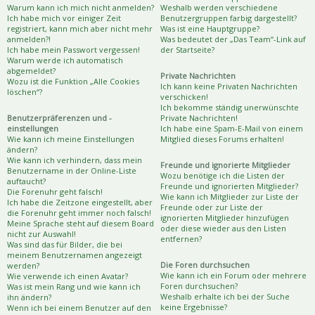
Warum kann ich mich nicht anmelden?
Weshalb werden verschiedene
Ich habe mich vor einiger Zeit
Benutzergruppen farbig dargestellt?
registriert, kann mich aber nicht mehr
Was ist eine Hauptgruppe?
anmelden?!
Was bedeutet der „Das Team“-Link auf
Ich habe mein Passwort vergessen!
der Startseite?
Warum werde ich automatisch
abgemeldet?
Private Nachrichten
Wozu ist die Funktion „Alle Cookies
Ich kann keine Privaten Nachrichten
löschen“?
verschicken!
Ich bekomme ständig unerwünschte
Benutzerpräferenzen und -
Private Nachrichten!
einstellungen
Ich habe eine Spam-E-Mail von einem
Wie kann ich meine Einstellungen
Mitglied dieses Forums erhalten!
ändern?
Wie kann ich verhindern, dass mein
Freunde und ignorierte Mitglieder
Benutzername in der Online-Liste
Wozu benötige ich die Listen der
auftaucht?
Freunde und ignorierten Mitglieder?
Die Forenuhr geht falsch!
Wie kann ich Mitglieder zur Liste der
Ich habe die Zeitzone eingestellt, aber
Freunde oder zur Liste der
die Forenuhr geht immer noch falsch!
ignorierten Mitglieder hinzufügen
Meine Sprache steht auf diesem Board
oder diese wieder aus den Listen
nicht zur Auswahl!
entfernen?
Was sind das für Bilder, die bei
meinem Benutzernamen angezeigt
Die Foren durchsuchen
werden?
Wie kann ich ein Forum oder mehrere
Wie verwende ich einen Avatar?
Foren durchsuchen?
Was ist mein Rang und wie kann ich
Weshalb erhalte ich bei der Suche
ihn ändern?
keine Ergebnisse?
Wenn ich bei einem Benutzer auf den