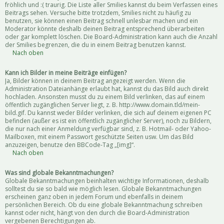
fröhlich und :( traurig. Die Liste aller Smilies kannst du beim Verfassen eines
Beitrags sehen. Versuche bitte trotzdem, Smilies nicht zu häufig zu
benutzen, sie können einen Beitrag schnell unlesbar machen und ein
Moderator könnte deshalb deinen Beitrag entsprechend überarbeiten
oder gar komplett löschen. Die Board-Administration kann auch die Anzahl
der Smilies begrenzen, die du in einem Beitrag benutzen kannst.
Nach oben
Kann ich Bilder in meine Beiträge einfügen?
Ja, Bilder können in deinem Beitrag angezeigt werden. Wenn die
Administration Dateianhänge erlaubt hat, kannst du das Bild auch direkt
hochladen. Ansonsten musst du zu einem Bild verlinken, das auf einem
öffentlich zugänglichen Server liegt, z. B. http://www.domain.tld/mein-
bild.gif. Du kannst weder Bilder verlinken, die sich auf deinem eigenen PC
befinden (außer es ist ein öffentlich zugänglicher Server), noch zu Bildern,
die nur nach einer Anmeldung verfügbar sind, z. B. Hotmail- oder Yahoo-
Mailboxen, mit einem Passwort geschützte Seiten usw. Um das Bild
anzuzeigen, benutze den BBCode-Tag „[img]“.
Nach oben
Was sind globale Bekanntmachungen?
Globale Bekanntmachungen beinhalten wichtige Informationen, deshalb
solltest du sie so bald wie möglich lesen. Globale Bekanntmachungen
erscheinen ganz oben in jedem Forum und ebenfalls in deinem
persönlichen Bereich. Ob du eine globale Bekanntmachung schreiben
kannst oder nicht, hängt von den durch die Board-Administration
vergebenen Berechtigungen ab.