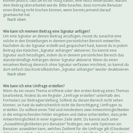
können jedoch, falls sie es für nötig halten, eine Notiz hinterlassen, warum
dein Beitrag überarbeitet wurde. Bitte beachte, dass normale Benutzer
einen Beitrag nicht löschen können, wenn bereits jemand darauf
geantwortet hat.
Nach oben
Wie kann ich meinem Beitrag eine Signatur anfügen?
Um eine Signatur an deinen Beitrag anzufügen, musst du zunächst eine
solche in den Einstellungen in deinem persönlichen Bereich entwerfen.
Nachdem du die Signatur erstellt und gespeichert hast, kannst du in jedem
Beitrag das Kästchen „Signatur anhängen“ aktivieren. Du kannst eine
Signatur auch hinzufügen, indem du in deinem persönlichen Bereich das
standardmäßige Anhängen deiner Signatur aktivierst. Wenn du einen
einzelnen Beitrag dennoch ohne Signatur verfassen möchtest, so kannst du
dort einfach das Kontrollkästchen „Signatur anhängen“ wieder deaktivieren.
Nach oben
Wie kann ich eine Umfrage erstellen?
Wenn du ein neues Thema eröffnest oder den ersten Beitrag eines Themas
bearbeitest, findest du ein Register „Umfrage erstellen“ unterhalb des
Formulars zur Beitragserstellung. Solltest du diesen Bereich nicht sehen
können, so hast du wahrscheinlich nicht die Berechtigung, Umfragen zu
erstellen. Du solltest einen Titel und mindestens zwei Antwortmöglichkeiten
in die entsprechenden Felder eingeben und dabei sicherstellen, dass jede
Antwortmöglichkeit in einer eigenen Zeile steht. Du kannst auch unter
„Auswahlmöglichkeiten pro Benutzer“ festlegen, wie viele Optionen ein
Benutzer auswählen kann, welches Zeitlimit für die Umfrage gilt (0 bedeutet