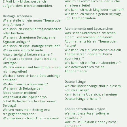
Warum bekomme ich bei der Suche
E-Mail-Link klicke, werde ich
eine leere Seite?
aufgefordert, mich anzumelden.
Wie kann ich nach Mitgliedern suchen?
Wie kann ich meine eigenen Beiträge
Beiträge schreiben
und Themen finden?
Wie erstelle ich ein neues Thema oder
eine Antwort?
Abonnements und Lesezeichen
Wie kann ich einen Beitrag bearbeiten
Was ist der Unterschied zwischen
oder löschen?
einem Lesezeichen und einem
Wie kann ich meinem Beitrag eine
Abonnements für ein Thema oder
Signatur anfügen?
Forum?
Wie kann ich eine Umfrage erstellen?
Wie kann ich ein Lesezeichen auf ein
Wieso kann ich nicht mehr
Thema setzen oder ein Thema
Antwortmöglichkeiten erstellen?
abonnieren?
Wie bearbeite oder lösche ich eine
Wie kann ich ein Forum abonnieren?
Umfrage?
Wie deaktiviere ich meine
Warum kann ich auf bestimmte Foren
Abonnements?
nicht zugreifen?
Weshalb kann ich keine Dateianhänge
anfügen?
Dateianhänge
Weshalb wurde ich verwarnt?
Welche Dateianhänge sind in diesem
Wie kann ich Beiträge den
Forum zulässig?
Moderatoren melden?
Kann ich eine Übersicht all meiner
Was bewirkt die „Speichern“-
Dateianhänge erhalten?
Schaltfläche beim Schreiben eines
Beitrags?
phpBB betreffende Fragen
Warum muss mein Beitrag erst
Wer hat diese Forensoftware
freigegeben werden?
entwickelt?
Wie markiere ich ein Thema als neu?
Warum ist Funktion x oder y nicht
enthalten?