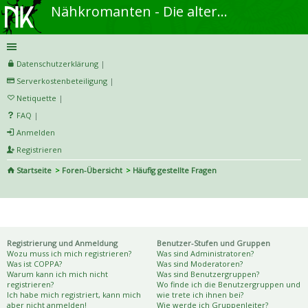
Nähkromanten - Die alternative Näh- und DIY-Community
Datenschutzerklärung
|
Serverkostenbeteiligung
|
Netiquette
|
FAQ
|
Anmelden
Registrieren
Startseite
Foren-Übersicht
Häufig gestellte Fragen
S
uc
Häufig gestellte Fragen
he
Registrierung und Anmeldung
Benutzer-Stufen und Gruppen
Wozu muss ich mich registrieren?
Was sind Administratoren?
Was ist COPPA?
Was sind Moderatoren?
Warum kann ich mich nicht
Was sind Benutzergruppen?
registrieren?
Wo finde ich die Benutzergruppen und
Ich habe mich registriert, kann mich
wie trete ich ihnen bei?
aber nicht anmelden!
Wie werde ich Gruppenleiter?