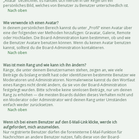
„Avatar“ bezeichnet. Es handelt sich hierbei in der Regel um ein
persönliches Bild, welches von Benutzer zu Benutzer unterschiedlich ist.
Nach oben
Wie verwende ich einen Avatar?
In deinem persönlichen Bereich kannst du unter „Profil“ einen Avatar über
eine der folgenden vier Methoden hinzufügen: Gravatar, Galerie, Remote
oder Hochladen. Die Board-Administration kann bestimmen, ob und wie
die Benutzer Avatare benutzen können. Wenn du keinen Avatar benutzen
kannst, solltest du die Board-Administration kontaktieren.
Nach oben
Was ist mein Rang und wie kann ich ihn ändern?
Ränge, die unter deinem Benutzernamen stehen, zeigen an, wie viele
Beiträge du bislang erstellt hast oder identifizieren bestimmte Benutzer wie
Moderatoren und Administratoren. Normalerweise kannst du den Wortlaut
eines Ranges nicht direkt ändern, da sie von der Board-Administration
festgelegt wurden. Bitte schreibe keine sinnlosen Beiträge, nur um deinen
Rang zu erhöhen — die meisten Boards dulden dieses Verhalten nicht und
ein Moderator oder Administrator wird deinen Rang unter Umständen
einfach wieder zurücksetzen.
Nach oben
Wenn ich bei einem Benutzer auf den E-Mail-Link klicke, werde ich
aufgefordert, mich anzumelden.
Nur registrierte Benutzer dürfen die foreninterne E-Mail-Funktion für
Nachrichten an andere Benutzer nutzen, falls diese von der Board-