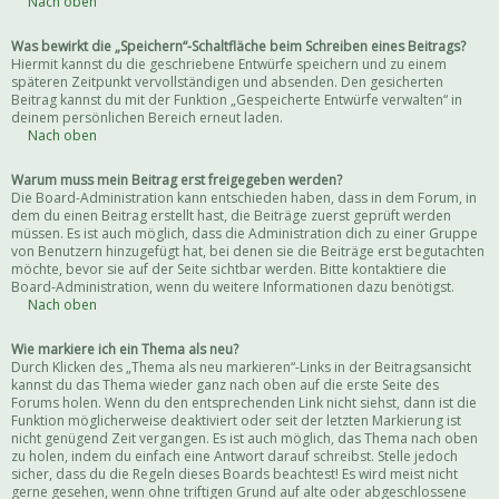
Nach oben
Was bewirkt die „Speichern“-Schaltfläche beim Schreiben eines Beitrags?
Hiermit kannst du die geschriebene Entwürfe speichern und zu einem
späteren Zeitpunkt vervollständigen und absenden. Den gesicherten
Beitrag kannst du mit der Funktion „Gespeicherte Entwürfe verwalten“ in
deinem persönlichen Bereich erneut laden.
Nach oben
Warum muss mein Beitrag erst freigegeben werden?
Die Board-Administration kann entschieden haben, dass in dem Forum, in
dem du einen Beitrag erstellt hast, die Beiträge zuerst geprüft werden
müssen. Es ist auch möglich, dass die Administration dich zu einer Gruppe
von Benutzern hinzugefügt hat, bei denen sie die Beiträge erst begutachten
möchte, bevor sie auf der Seite sichtbar werden. Bitte kontaktiere die
Board-Administration, wenn du weitere Informationen dazu benötigst.
Nach oben
Wie markiere ich ein Thema als neu?
Durch Klicken des „Thema als neu markieren“-Links in der Beitragsansicht
kannst du das Thema wieder ganz nach oben auf die erste Seite des
Forums holen. Wenn du den entsprechenden Link nicht siehst, dann ist die
Funktion möglicherweise deaktiviert oder seit der letzten Markierung ist
nicht genügend Zeit vergangen. Es ist auch möglich, das Thema nach oben
zu holen, indem du einfach eine Antwort darauf schreibst. Stelle jedoch
sicher, dass du die Regeln dieses Boards beachtest! Es wird meist nicht
gerne gesehen, wenn ohne triftigen Grund auf alte oder abgeschlossene