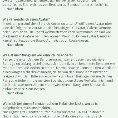
„Avatar“ bezeichnet. Es handelt sich hierbei in der Regel um ein
persönliches Bild, welches von Benutzer zu Benutzer unterschiedlich ist.
Nach oben
Wie verwende ich einen Avatar?
In deinem persönlichen Bereich kannst du unter „Profil“ einen Avatar über
eine der folgenden vier Methoden hinzufügen: Gravatar, Galerie, Remote
oder Hochladen. Die Board-Administration kann bestimmen, ob und wie
die Benutzer Avatare benutzen können. Wenn du keinen Avatar benutzen
kannst, solltest du die Board-Administration kontaktieren.
Nach oben
Was ist mein Rang und wie kann ich ihn ändern?
Ränge, die unter deinem Benutzernamen stehen, zeigen an, wie viele
Beiträge du bislang erstellt hast oder identifizieren bestimmte Benutzer wie
Moderatoren und Administratoren. Normalerweise kannst du den Wortlaut
eines Ranges nicht direkt ändern, da sie von der Board-Administration
festgelegt wurden. Bitte schreibe keine sinnlosen Beiträge, nur um deinen
Rang zu erhöhen — die meisten Boards dulden dieses Verhalten nicht und
ein Moderator oder Administrator wird deinen Rang unter Umständen
einfach wieder zurücksetzen.
Nach oben
Wenn ich bei einem Benutzer auf den E-Mail-Link klicke, werde ich
aufgefordert, mich anzumelden.
Nur registrierte Benutzer dürfen die foreninterne E-Mail-Funktion für
Nachrichten an andere Benutzer nutzen, falls diese von der Board-