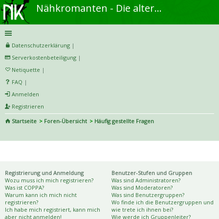
Nähkromanten - Die alternative Näh- und DIY-Community
Datenschutzerklärung
|
Serverkostenbeteiligung
|
Netiquette
|
FAQ
|
Anmelden
Registrieren
Startseite
Foren-Übersicht
Häufig gestellte Fragen
S
uc
Häufig gestellte Fragen
he
Registrierung und Anmeldung
Benutzer-Stufen und Gruppen
Wozu muss ich mich registrieren?
Was sind Administratoren?
Was ist COPPA?
Was sind Moderatoren?
Warum kann ich mich nicht
Was sind Benutzergruppen?
registrieren?
Wo finde ich die Benutzergruppen und
Ich habe mich registriert, kann mich
wie trete ich ihnen bei?
aber nicht anmelden!
Wie werde ich Gruppenleiter?