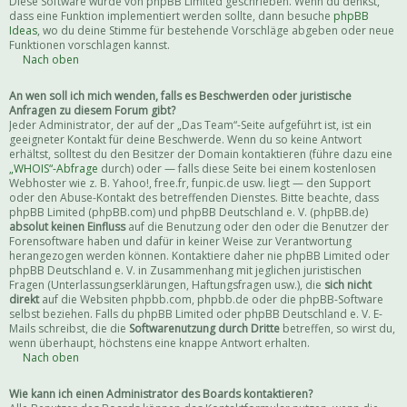
Diese Software wurde von phpBB Limited geschrieben. Wenn du denkst,
dass eine Funktion implementiert werden sollte, dann besuche
phpBB
Ideas
, wo du deine Stimme für bestehende Vorschläge abgeben oder neue
Funktionen vorschlagen kannst.
Nach oben
An wen soll ich mich wenden, falls es Beschwerden oder juristische
Anfragen zu diesem Forum gibt?
Jeder Administrator, der auf der „Das Team“-Seite aufgeführt ist, ist ein
geeigneter Kontakt für deine Beschwerde. Wenn du so keine Antwort
erhältst, solltest du den Besitzer der Domain kontaktieren (führe dazu eine
„WHOIS“-Abfrage
durch) oder — falls diese Seite bei einem kostenlosen
Webhoster wie z. B. Yahoo!, free.fr, funpic.de usw. liegt — den Support
oder den Abuse-Kontakt des betreffenden Dienstes. Bitte beachte, dass
phpBB Limited (phpBB.com) und phpBB Deutschland e. V. (phpBB.de)
absolut keinen Einfluss
auf die Benutzung oder den oder die Benutzer der
Forensoftware haben und dafür in keiner Weise zur Verantwortung
herangezogen werden können. Kontaktiere daher nie phpBB Limited oder
phpBB Deutschland e. V. in Zusammenhang mit jeglichen juristischen
Fragen (Unterlassungserklärungen, Haftungsfragen usw.), die
sich nicht
direkt
auf die Websiten phpbb.com, phpbb.de oder die phpBB-Software
selbst beziehen. Falls du phpBB Limited oder phpBB Deutschland e. V. E-
Mails schreibst, die die
Softwarenutzung durch Dritte
betreffen, so wirst du,
wenn überhaupt, höchstens eine knappe Antwort erhalten.
Nach oben
Wie kann ich einen Administrator des Boards kontaktieren?