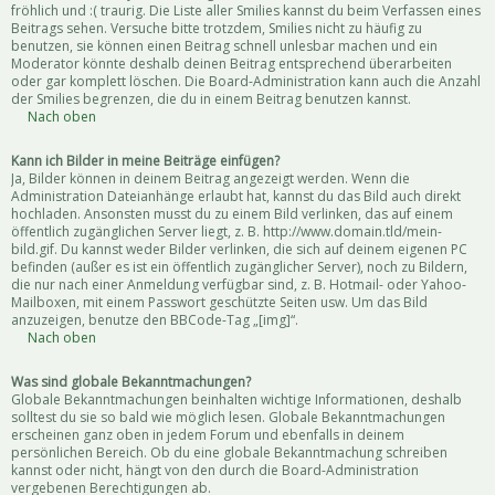
fröhlich und :( traurig. Die Liste aller Smilies kannst du beim Verfassen eines
Beitrags sehen. Versuche bitte trotzdem, Smilies nicht zu häufig zu
benutzen, sie können einen Beitrag schnell unlesbar machen und ein
Moderator könnte deshalb deinen Beitrag entsprechend überarbeiten
oder gar komplett löschen. Die Board-Administration kann auch die Anzahl
der Smilies begrenzen, die du in einem Beitrag benutzen kannst.
Nach oben
Kann ich Bilder in meine Beiträge einfügen?
Ja, Bilder können in deinem Beitrag angezeigt werden. Wenn die
Administration Dateianhänge erlaubt hat, kannst du das Bild auch direkt
hochladen. Ansonsten musst du zu einem Bild verlinken, das auf einem
öffentlich zugänglichen Server liegt, z. B. http://www.domain.tld/mein-
bild.gif. Du kannst weder Bilder verlinken, die sich auf deinem eigenen PC
befinden (außer es ist ein öffentlich zugänglicher Server), noch zu Bildern,
die nur nach einer Anmeldung verfügbar sind, z. B. Hotmail- oder Yahoo-
Mailboxen, mit einem Passwort geschützte Seiten usw. Um das Bild
anzuzeigen, benutze den BBCode-Tag „[img]“.
Nach oben
Was sind globale Bekanntmachungen?
Globale Bekanntmachungen beinhalten wichtige Informationen, deshalb
solltest du sie so bald wie möglich lesen. Globale Bekanntmachungen
erscheinen ganz oben in jedem Forum und ebenfalls in deinem
persönlichen Bereich. Ob du eine globale Bekanntmachung schreiben
kannst oder nicht, hängt von den durch die Board-Administration
vergebenen Berechtigungen ab.