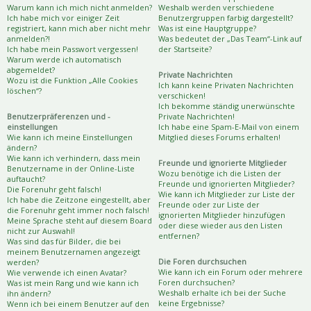
Warum kann ich mich nicht anmelden?
Weshalb werden verschiedene
Ich habe mich vor einiger Zeit
Benutzergruppen farbig dargestellt?
registriert, kann mich aber nicht mehr
Was ist eine Hauptgruppe?
anmelden?!
Was bedeutet der „Das Team“-Link auf
Ich habe mein Passwort vergessen!
der Startseite?
Warum werde ich automatisch
abgemeldet?
Private Nachrichten
Wozu ist die Funktion „Alle Cookies
Ich kann keine Privaten Nachrichten
löschen“?
verschicken!
Ich bekomme ständig unerwünschte
Benutzerpräferenzen und -
Private Nachrichten!
einstellungen
Ich habe eine Spam-E-Mail von einem
Wie kann ich meine Einstellungen
Mitglied dieses Forums erhalten!
ändern?
Wie kann ich verhindern, dass mein
Freunde und ignorierte Mitglieder
Benutzername in der Online-Liste
Wozu benötige ich die Listen der
auftaucht?
Freunde und ignorierten Mitglieder?
Die Forenuhr geht falsch!
Wie kann ich Mitglieder zur Liste der
Ich habe die Zeitzone eingestellt, aber
Freunde oder zur Liste der
die Forenuhr geht immer noch falsch!
ignorierten Mitglieder hinzufügen
Meine Sprache steht auf diesem Board
oder diese wieder aus den Listen
nicht zur Auswahl!
entfernen?
Was sind das für Bilder, die bei
meinem Benutzernamen angezeigt
Die Foren durchsuchen
werden?
Wie kann ich ein Forum oder mehrere
Wie verwende ich einen Avatar?
Foren durchsuchen?
Was ist mein Rang und wie kann ich
Weshalb erhalte ich bei der Suche
ihn ändern?
keine Ergebnisse?
Wenn ich bei einem Benutzer auf den