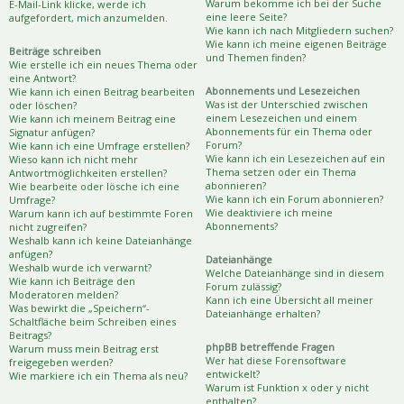
Warum bekomme ich bei der Suche
E-Mail-Link klicke, werde ich
eine leere Seite?
aufgefordert, mich anzumelden.
Wie kann ich nach Mitgliedern suchen?
Wie kann ich meine eigenen Beiträge
Beiträge schreiben
und Themen finden?
Wie erstelle ich ein neues Thema oder
eine Antwort?
Abonnements und Lesezeichen
Wie kann ich einen Beitrag bearbeiten
Was ist der Unterschied zwischen
oder löschen?
einem Lesezeichen und einem
Wie kann ich meinem Beitrag eine
Abonnements für ein Thema oder
Signatur anfügen?
Forum?
Wie kann ich eine Umfrage erstellen?
Wie kann ich ein Lesezeichen auf ein
Wieso kann ich nicht mehr
Thema setzen oder ein Thema
Antwortmöglichkeiten erstellen?
abonnieren?
Wie bearbeite oder lösche ich eine
Wie kann ich ein Forum abonnieren?
Umfrage?
Wie deaktiviere ich meine
Warum kann ich auf bestimmte Foren
Abonnements?
nicht zugreifen?
Weshalb kann ich keine Dateianhänge
anfügen?
Dateianhänge
Weshalb wurde ich verwarnt?
Welche Dateianhänge sind in diesem
Wie kann ich Beiträge den
Forum zulässig?
Moderatoren melden?
Kann ich eine Übersicht all meiner
Was bewirkt die „Speichern“-
Dateianhänge erhalten?
Schaltfläche beim Schreiben eines
Beitrags?
phpBB betreffende Fragen
Warum muss mein Beitrag erst
Wer hat diese Forensoftware
freigegeben werden?
entwickelt?
Wie markiere ich ein Thema als neu?
Warum ist Funktion x oder y nicht
enthalten?