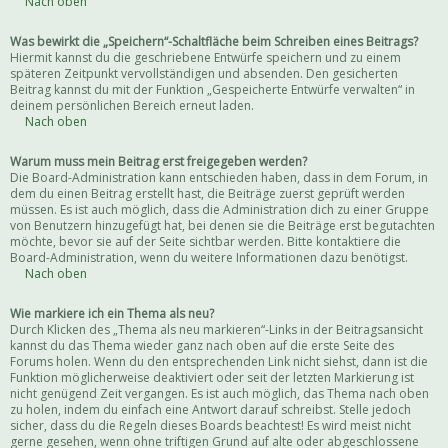
Nach oben
Was bewirkt die „Speichern“-Schaltfläche beim Schreiben eines Beitrags?
Hiermit kannst du die geschriebene Entwürfe speichern und zu einem
späteren Zeitpunkt vervollständigen und absenden. Den gesicherten
Beitrag kannst du mit der Funktion „Gespeicherte Entwürfe verwalten“ in
deinem persönlichen Bereich erneut laden.
Nach oben
Warum muss mein Beitrag erst freigegeben werden?
Die Board-Administration kann entschieden haben, dass in dem Forum, in
dem du einen Beitrag erstellt hast, die Beiträge zuerst geprüft werden
müssen. Es ist auch möglich, dass die Administration dich zu einer Gruppe
von Benutzern hinzugefügt hat, bei denen sie die Beiträge erst begutachten
möchte, bevor sie auf der Seite sichtbar werden. Bitte kontaktiere die
Board-Administration, wenn du weitere Informationen dazu benötigst.
Nach oben
Wie markiere ich ein Thema als neu?
Durch Klicken des „Thema als neu markieren“-Links in der Beitragsansicht
kannst du das Thema wieder ganz nach oben auf die erste Seite des
Forums holen. Wenn du den entsprechenden Link nicht siehst, dann ist die
Funktion möglicherweise deaktiviert oder seit der letzten Markierung ist
nicht genügend Zeit vergangen. Es ist auch möglich, das Thema nach oben
zu holen, indem du einfach eine Antwort darauf schreibst. Stelle jedoch
sicher, dass du die Regeln dieses Boards beachtest! Es wird meist nicht
gerne gesehen, wenn ohne triftigen Grund auf alte oder abgeschlossene