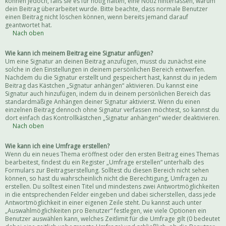
können jedoch, falls sie es für nötig halten, eine Notiz hinterlassen, warum
dein Beitrag überarbeitet wurde. Bitte beachte, dass normale Benutzer
einen Beitrag nicht löschen können, wenn bereits jemand darauf
geantwortet hat.
Nach oben
Wie kann ich meinem Beitrag eine Signatur anfügen?
Um eine Signatur an deinen Beitrag anzufügen, musst du zunächst eine
solche in den Einstellungen in deinem persönlichen Bereich entwerfen.
Nachdem du die Signatur erstellt und gespeichert hast, kannst du in jedem
Beitrag das Kästchen „Signatur anhängen“ aktivieren. Du kannst eine
Signatur auch hinzufügen, indem du in deinem persönlichen Bereich das
standardmäßige Anhängen deiner Signatur aktivierst. Wenn du einen
einzelnen Beitrag dennoch ohne Signatur verfassen möchtest, so kannst du
dort einfach das Kontrollkästchen „Signatur anhängen“ wieder deaktivieren.
Nach oben
Wie kann ich eine Umfrage erstellen?
Wenn du ein neues Thema eröffnest oder den ersten Beitrag eines Themas
bearbeitest, findest du ein Register „Umfrage erstellen“ unterhalb des
Formulars zur Beitragserstellung. Solltest du diesen Bereich nicht sehen
können, so hast du wahrscheinlich nicht die Berechtigung, Umfragen zu
erstellen. Du solltest einen Titel und mindestens zwei Antwortmöglichkeiten
in die entsprechenden Felder eingeben und dabei sicherstellen, dass jede
Antwortmöglichkeit in einer eigenen Zeile steht. Du kannst auch unter
„Auswahlmöglichkeiten pro Benutzer“ festlegen, wie viele Optionen ein
Benutzer auswählen kann, welches Zeitlimit für die Umfrage gilt (0 bedeutet