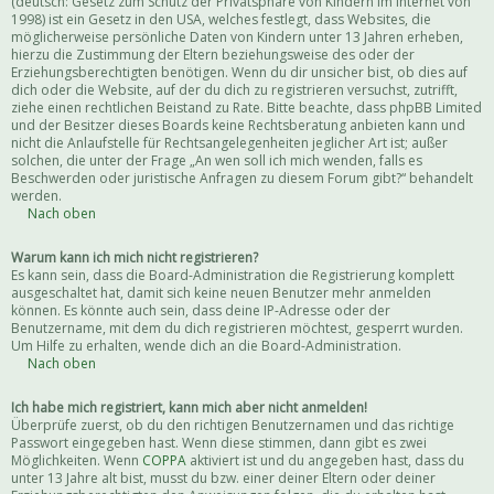
(deutsch: Gesetz zum Schutz der Privatsphäre von Kindern im Internet von
1998) ist ein Gesetz in den USA, welches festlegt, dass Websites, die
möglicherweise persönliche Daten von Kindern unter 13 Jahren erheben,
hierzu die Zustimmung der Eltern beziehungsweise des oder der
Erziehungsberechtigten benötigen. Wenn du dir unsicher bist, ob dies auf
dich oder die Website, auf der du dich zu registrieren versuchst, zutrifft,
ziehe einen rechtlichen Beistand zu Rate. Bitte beachte, dass phpBB Limited
und der Besitzer dieses Boards keine Rechtsberatung anbieten kann und
nicht die Anlaufstelle für Rechtsangelegenheiten jeglicher Art ist; außer
solchen, die unter der Frage „An wen soll ich mich wenden, falls es
Beschwerden oder juristische Anfragen zu diesem Forum gibt?“ behandelt
werden.
Nach oben
Warum kann ich mich nicht registrieren?
Es kann sein, dass die Board-Administration die Registrierung komplett
ausgeschaltet hat, damit sich keine neuen Benutzer mehr anmelden
können. Es könnte auch sein, dass deine IP-Adresse oder der
Benutzername, mit dem du dich registrieren möchtest, gesperrt wurden.
Um Hilfe zu erhalten, wende dich an die Board-Administration.
Nach oben
Ich habe mich registriert, kann mich aber nicht anmelden!
Überprüfe zuerst, ob du den richtigen Benutzernamen und das richtige
Passwort eingegeben hast. Wenn diese stimmen, dann gibt es zwei
Möglichkeiten. Wenn
COPPA
aktiviert ist und du angegeben hast, dass du
unter 13 Jahre alt bist, musst du bzw. einer deiner Eltern oder deiner