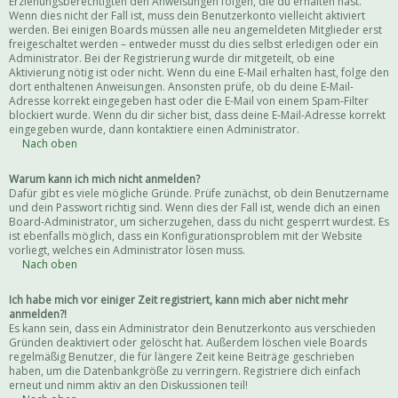
Erziehungsberechtigten den Anweisungen folgen, die du erhalten hast.
Wenn dies nicht der Fall ist, muss dein Benutzerkonto vielleicht aktiviert
werden. Bei einigen Boards müssen alle neu angemeldeten Mitglieder erst
freigeschaltet werden – entweder musst du dies selbst erledigen oder ein
Administrator. Bei der Registrierung wurde dir mitgeteilt, ob eine
Aktivierung nötig ist oder nicht. Wenn du eine E-Mail erhalten hast, folge den
dort enthaltenen Anweisungen. Ansonsten prüfe, ob du deine E-Mail-
Adresse korrekt eingegeben hast oder die E-Mail von einem Spam-Filter
blockiert wurde. Wenn du dir sicher bist, dass deine E-Mail-Adresse korrekt
eingegeben wurde, dann kontaktiere einen Administrator.
Nach oben
Warum kann ich mich nicht anmelden?
Dafür gibt es viele mögliche Gründe. Prüfe zunächst, ob dein Benutzername
und dein Passwort richtig sind. Wenn dies der Fall ist, wende dich an einen
Board-Administrator, um sicherzugehen, dass du nicht gesperrt wurdest. Es
ist ebenfalls möglich, dass ein Konfigurationsproblem mit der Website
vorliegt, welches ein Administrator lösen muss.
Nach oben
Ich habe mich vor einiger Zeit registriert, kann mich aber nicht mehr
anmelden?!
Es kann sein, dass ein Administrator dein Benutzerkonto aus verschieden
Gründen deaktiviert oder gelöscht hat. Außerdem löschen viele Boards
regelmäßig Benutzer, die für längere Zeit keine Beiträge geschrieben
haben, um die Datenbankgröße zu verringern. Registriere dich einfach
erneut und nimm aktiv an den Diskussionen teil!