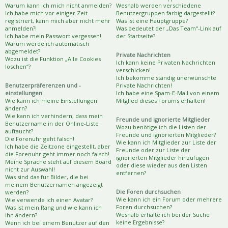
Warum kann ich mich nicht anmelden?
Weshalb werden verschiedene
Ich habe mich vor einiger Zeit
Benutzergruppen farbig dargestellt?
registriert, kann mich aber nicht mehr
Was ist eine Hauptgruppe?
anmelden?!
Was bedeutet der „Das Team“-Link auf
Ich habe mein Passwort vergessen!
der Startseite?
Warum werde ich automatisch
abgemeldet?
Private Nachrichten
Wozu ist die Funktion „Alle Cookies
Ich kann keine Privaten Nachrichten
löschen“?
verschicken!
Ich bekomme ständig unerwünschte
Benutzerpräferenzen und -
Private Nachrichten!
einstellungen
Ich habe eine Spam-E-Mail von einem
Wie kann ich meine Einstellungen
Mitglied dieses Forums erhalten!
ändern?
Wie kann ich verhindern, dass mein
Freunde und ignorierte Mitglieder
Benutzername in der Online-Liste
Wozu benötige ich die Listen der
auftaucht?
Freunde und ignorierten Mitglieder?
Die Forenuhr geht falsch!
Wie kann ich Mitglieder zur Liste der
Ich habe die Zeitzone eingestellt, aber
Freunde oder zur Liste der
die Forenuhr geht immer noch falsch!
ignorierten Mitglieder hinzufügen
Meine Sprache steht auf diesem Board
oder diese wieder aus den Listen
nicht zur Auswahl!
entfernen?
Was sind das für Bilder, die bei
meinem Benutzernamen angezeigt
Die Foren durchsuchen
werden?
Wie kann ich ein Forum oder mehrere
Wie verwende ich einen Avatar?
Foren durchsuchen?
Was ist mein Rang und wie kann ich
Weshalb erhalte ich bei der Suche
ihn ändern?
keine Ergebnisse?
Wenn ich bei einem Benutzer auf den