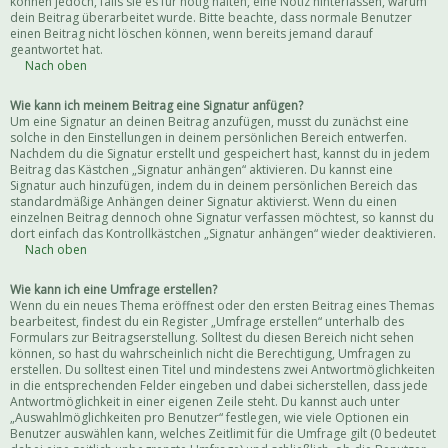
können jedoch, falls sie es für nötig halten, eine Notiz hinterlassen, warum
dein Beitrag überarbeitet wurde. Bitte beachte, dass normale Benutzer
einen Beitrag nicht löschen können, wenn bereits jemand darauf
geantwortet hat.
Nach oben
Wie kann ich meinem Beitrag eine Signatur anfügen?
Um eine Signatur an deinen Beitrag anzufügen, musst du zunächst eine
solche in den Einstellungen in deinem persönlichen Bereich entwerfen.
Nachdem du die Signatur erstellt und gespeichert hast, kannst du in jedem
Beitrag das Kästchen „Signatur anhängen“ aktivieren. Du kannst eine
Signatur auch hinzufügen, indem du in deinem persönlichen Bereich das
standardmäßige Anhängen deiner Signatur aktivierst. Wenn du einen
einzelnen Beitrag dennoch ohne Signatur verfassen möchtest, so kannst du
dort einfach das Kontrollkästchen „Signatur anhängen“ wieder deaktivieren.
Nach oben
Wie kann ich eine Umfrage erstellen?
Wenn du ein neues Thema eröffnest oder den ersten Beitrag eines Themas
bearbeitest, findest du ein Register „Umfrage erstellen“ unterhalb des
Formulars zur Beitragserstellung. Solltest du diesen Bereich nicht sehen
können, so hast du wahrscheinlich nicht die Berechtigung, Umfragen zu
erstellen. Du solltest einen Titel und mindestens zwei Antwortmöglichkeiten
in die entsprechenden Felder eingeben und dabei sicherstellen, dass jede
Antwortmöglichkeit in einer eigenen Zeile steht. Du kannst auch unter
„Auswahlmöglichkeiten pro Benutzer“ festlegen, wie viele Optionen ein
Benutzer auswählen kann, welches Zeitlimit für die Umfrage gilt (0 bedeutet