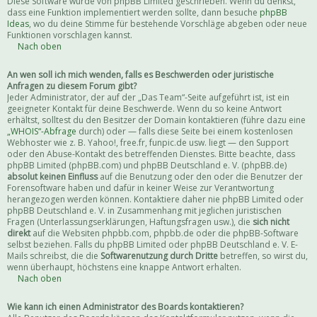
Diese Software wurde von phpBB Limited geschrieben. Wenn du denkst,
dass eine Funktion implementiert werden sollte, dann besuche
phpBB
Ideas
, wo du deine Stimme für bestehende Vorschläge abgeben oder neue
Funktionen vorschlagen kannst.
Nach oben
An wen soll ich mich wenden, falls es Beschwerden oder juristische
Anfragen zu diesem Forum gibt?
Jeder Administrator, der auf der „Das Team“-Seite aufgeführt ist, ist ein
geeigneter Kontakt für deine Beschwerde. Wenn du so keine Antwort
erhältst, solltest du den Besitzer der Domain kontaktieren (führe dazu eine
„WHOIS“-Abfrage
durch) oder — falls diese Seite bei einem kostenlosen
Webhoster wie z. B. Yahoo!, free.fr, funpic.de usw. liegt — den Support
oder den Abuse-Kontakt des betreffenden Dienstes. Bitte beachte, dass
phpBB Limited (phpBB.com) und phpBB Deutschland e. V. (phpBB.de)
absolut keinen Einfluss
auf die Benutzung oder den oder die Benutzer der
Forensoftware haben und dafür in keiner Weise zur Verantwortung
herangezogen werden können. Kontaktiere daher nie phpBB Limited oder
phpBB Deutschland e. V. in Zusammenhang mit jeglichen juristischen
Fragen (Unterlassungserklärungen, Haftungsfragen usw.), die
sich nicht
direkt
auf die Websiten phpbb.com, phpbb.de oder die phpBB-Software
selbst beziehen. Falls du phpBB Limited oder phpBB Deutschland e. V. E-
Mails schreibst, die die
Softwarenutzung durch Dritte
betreffen, so wirst du,
wenn überhaupt, höchstens eine knappe Antwort erhalten.
Nach oben
Wie kann ich einen Administrator des Boards kontaktieren?