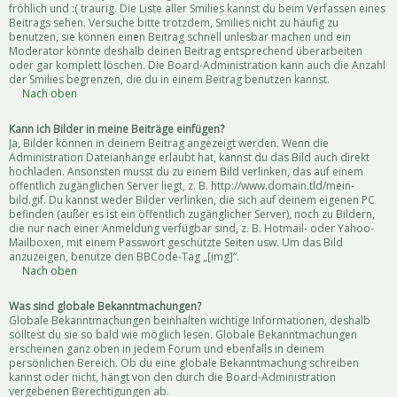
fröhlich und :( traurig. Die Liste aller Smilies kannst du beim Verfassen eines
Beitrags sehen. Versuche bitte trotzdem, Smilies nicht zu häufig zu
benutzen, sie können einen Beitrag schnell unlesbar machen und ein
Moderator könnte deshalb deinen Beitrag entsprechend überarbeiten
oder gar komplett löschen. Die Board-Administration kann auch die Anzahl
der Smilies begrenzen, die du in einem Beitrag benutzen kannst.
Nach oben
Kann ich Bilder in meine Beiträge einfügen?
Ja, Bilder können in deinem Beitrag angezeigt werden. Wenn die
Administration Dateianhänge erlaubt hat, kannst du das Bild auch direkt
hochladen. Ansonsten musst du zu einem Bild verlinken, das auf einem
öffentlich zugänglichen Server liegt, z. B. http://www.domain.tld/mein-
bild.gif. Du kannst weder Bilder verlinken, die sich auf deinem eigenen PC
befinden (außer es ist ein öffentlich zugänglicher Server), noch zu Bildern,
die nur nach einer Anmeldung verfügbar sind, z. B. Hotmail- oder Yahoo-
Mailboxen, mit einem Passwort geschützte Seiten usw. Um das Bild
anzuzeigen, benutze den BBCode-Tag „[img]“.
Nach oben
Was sind globale Bekanntmachungen?
Globale Bekanntmachungen beinhalten wichtige Informationen, deshalb
solltest du sie so bald wie möglich lesen. Globale Bekanntmachungen
erscheinen ganz oben in jedem Forum und ebenfalls in deinem
persönlichen Bereich. Ob du eine globale Bekanntmachung schreiben
kannst oder nicht, hängt von den durch die Board-Administration
vergebenen Berechtigungen ab.