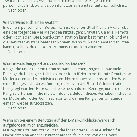
„Avatar“ bezeichnet. Es handelt sich hierbei in der Regel um ein
persönliches Bild, welches von Benutzer zu Benutzer unterschiedlich ist.
Nach oben
Wie verwende ich einen Avatar?
In deinem persönlichen Bereich kannst du unter „Profil“ einen Avatar über
eine der folgenden vier Methoden hinzufügen: Gravatar, Galerie, Remote
oder Hochladen. Die Board-Administration kann bestimmen, ob und wie
die Benutzer Avatare benutzen können. Wenn du keinen Avatar benutzen
kannst, solltest du die Board-Administration kontaktieren.
Nach oben
Was ist mein Rang und wie kann ich ihn ändern?
Ränge, die unter deinem Benutzernamen stehen, zeigen an, wie viele
Beiträge du bislang erstellt hast oder identifizieren bestimmte Benutzer wie
Moderatoren und Administratoren. Normalerweise kannst du den Wortlaut
eines Ranges nicht direkt ändern, da sie von der Board-Administration
festgelegt wurden. Bitte schreibe keine sinnlosen Beiträge, nur um deinen
Rang zu erhöhen — die meisten Boards dulden dieses Verhalten nicht und
ein Moderator oder Administrator wird deinen Rang unter Umständen
einfach wieder zurücksetzen.
Nach oben
Wenn ich bei einem Benutzer auf den E-Mail-Link klicke, werde ich
aufgefordert, mich anzumelden.
Nur registrierte Benutzer dürfen die foreninterne E-Mail-Funktion für
Nachrichten an andere Benutzer nutzen, falls diese von der Board-