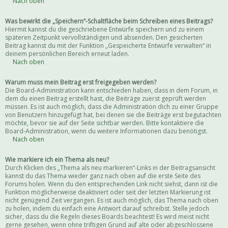
Nach oben
Was bewirkt die „Speichern“-Schaltfläche beim Schreiben eines Beitrags?
Hiermit kannst du die geschriebene Entwürfe speichern und zu einem
späteren Zeitpunkt vervollständigen und absenden. Den gesicherten
Beitrag kannst du mit der Funktion „Gespeicherte Entwürfe verwalten“ in
deinem persönlichen Bereich erneut laden.
Nach oben
Warum muss mein Beitrag erst freigegeben werden?
Die Board-Administration kann entschieden haben, dass in dem Forum, in
dem du einen Beitrag erstellt hast, die Beiträge zuerst geprüft werden
müssen. Es ist auch möglich, dass die Administration dich zu einer Gruppe
von Benutzern hinzugefügt hat, bei denen sie die Beiträge erst begutachten
möchte, bevor sie auf der Seite sichtbar werden. Bitte kontaktiere die
Board-Administration, wenn du weitere Informationen dazu benötigst.
Nach oben
Wie markiere ich ein Thema als neu?
Durch Klicken des „Thema als neu markieren“-Links in der Beitragsansicht
kannst du das Thema wieder ganz nach oben auf die erste Seite des
Forums holen. Wenn du den entsprechenden Link nicht siehst, dann ist die
Funktion möglicherweise deaktiviert oder seit der letzten Markierung ist
nicht genügend Zeit vergangen. Es ist auch möglich, das Thema nach oben
zu holen, indem du einfach eine Antwort darauf schreibst. Stelle jedoch
sicher, dass du die Regeln dieses Boards beachtest! Es wird meist nicht
gerne gesehen, wenn ohne triftigen Grund auf alte oder abgeschlossene