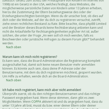
(deutsch: Gesetz zum Schutz der Privatsphäre von Kindern im Internet von
1998) ist ein Gesetz in den USA, welches festlegt, dass Websites, die
möglicherweise persönliche Daten von Kindern unter 13 Jahren erheben,
hierzu die Zustimmung der Eltern beziehungsweise des oder der
Erziehungsberechtigten benötigen. Wenn du dir unsicher bist, ob dies auf
dich oder die Website, auf der du dich zu registrieren versuchst, zutrifft,
ziehe einen rechtlichen Beistand zu Rate. Bitte beachte, dass phpBB Limited
und der Besitzer dieses Boards keine Rechtsberatung anbieten kann und
nicht die Anlaufstelle für Rechtsangelegenheiten jeglicher Art ist; außer
solchen, die unter der Frage „An wen soll ich mich wenden, falls es
Beschwerden oder juristische Anfragen zu diesem Forum gibt?“ behandelt
werden.
Nach oben
Warum kann ich mich nicht registrieren?
Es kann sein, dass die Board-Administration die Registrierung komplett
ausgeschaltet hat, damit sich keine neuen Benutzer mehr anmelden
können. Es könnte auch sein, dass deine IP-Adresse oder der
Benutzername, mit dem du dich registrieren möchtest, gesperrt wurden.
Um Hilfe zu erhalten, wende dich an die Board-Administration.
Nach oben
Ich habe mich registriert, kann mich aber nicht anmelden!
Überprüfe zuerst, ob du den richtigen Benutzernamen und das richtige
Passwort eingegeben hast. Wenn diese stimmen, dann gibt es zwei
Möglichkeiten. Wenn
COPPA
aktiviert ist und du angegeben hast, dass du
unter 13 Jahre alt bist, musst du bzw. einer deiner Eltern oder deiner