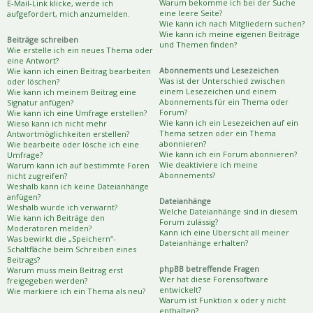
Warum bekomme ich bei der Suche
E-Mail-Link klicke, werde ich
eine leere Seite?
aufgefordert, mich anzumelden.
Wie kann ich nach Mitgliedern suchen?
Wie kann ich meine eigenen Beiträge
Beiträge schreiben
und Themen finden?
Wie erstelle ich ein neues Thema oder
eine Antwort?
Abonnements und Lesezeichen
Wie kann ich einen Beitrag bearbeiten
Was ist der Unterschied zwischen
oder löschen?
einem Lesezeichen und einem
Wie kann ich meinem Beitrag eine
Abonnements für ein Thema oder
Signatur anfügen?
Forum?
Wie kann ich eine Umfrage erstellen?
Wie kann ich ein Lesezeichen auf ein
Wieso kann ich nicht mehr
Thema setzen oder ein Thema
Antwortmöglichkeiten erstellen?
abonnieren?
Wie bearbeite oder lösche ich eine
Wie kann ich ein Forum abonnieren?
Umfrage?
Wie deaktiviere ich meine
Warum kann ich auf bestimmte Foren
Abonnements?
nicht zugreifen?
Weshalb kann ich keine Dateianhänge
anfügen?
Dateianhänge
Weshalb wurde ich verwarnt?
Welche Dateianhänge sind in diesem
Wie kann ich Beiträge den
Forum zulässig?
Moderatoren melden?
Kann ich eine Übersicht all meiner
Was bewirkt die „Speichern“-
Dateianhänge erhalten?
Schaltfläche beim Schreiben eines
Beitrags?
phpBB betreffende Fragen
Warum muss mein Beitrag erst
Wer hat diese Forensoftware
freigegeben werden?
entwickelt?
Wie markiere ich ein Thema als neu?
Warum ist Funktion x oder y nicht
enthalten?