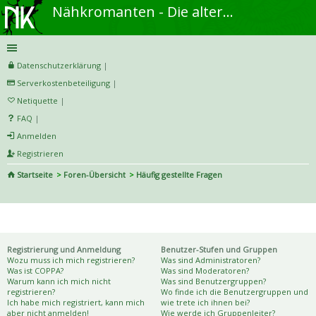
Nähkromanten - Die alternative Näh- und DIY-Community
Datenschutzerklärung
|
Serverkostenbeteiligung
|
Netiquette
|
FAQ
|
Anmelden
Registrieren
Startseite
Foren-Übersicht
Häufig gestellte Fragen
S
uc
Häufig gestellte Fragen
he
Registrierung und Anmeldung
Benutzer-Stufen und Gruppen
Wozu muss ich mich registrieren?
Was sind Administratoren?
Was ist COPPA?
Was sind Moderatoren?
Warum kann ich mich nicht
Was sind Benutzergruppen?
registrieren?
Wo finde ich die Benutzergruppen und
Ich habe mich registriert, kann mich
wie trete ich ihnen bei?
aber nicht anmelden!
Wie werde ich Gruppenleiter?