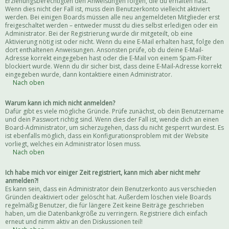
Erziehungsberechtigten den Anweisungen folgen, die du erhalten hast.
Wenn dies nicht der Fall ist, muss dein Benutzerkonto vielleicht aktiviert
werden. Bei einigen Boards müssen alle neu angemeldeten Mitglieder erst
freigeschaltet werden – entweder musst du dies selbst erledigen oder ein
Administrator. Bei der Registrierung wurde dir mitgeteilt, ob eine
Aktivierung nötig ist oder nicht. Wenn du eine E-Mail erhalten hast, folge den
dort enthaltenen Anweisungen. Ansonsten prüfe, ob du deine E-Mail-
Adresse korrekt eingegeben hast oder die E-Mail von einem Spam-Filter
blockiert wurde. Wenn du dir sicher bist, dass deine E-Mail-Adresse korrekt
eingegeben wurde, dann kontaktiere einen Administrator.
Nach oben
Warum kann ich mich nicht anmelden?
Dafür gibt es viele mögliche Gründe. Prüfe zunächst, ob dein Benutzername
und dein Passwort richtig sind. Wenn dies der Fall ist, wende dich an einen
Board-Administrator, um sicherzugehen, dass du nicht gesperrt wurdest. Es
ist ebenfalls möglich, dass ein Konfigurationsproblem mit der Website
vorliegt, welches ein Administrator lösen muss.
Nach oben
Ich habe mich vor einiger Zeit registriert, kann mich aber nicht mehr
anmelden?!
Es kann sein, dass ein Administrator dein Benutzerkonto aus verschieden
Gründen deaktiviert oder gelöscht hat. Außerdem löschen viele Boards
regelmäßig Benutzer, die für längere Zeit keine Beiträge geschrieben
haben, um die Datenbankgröße zu verringern. Registriere dich einfach
erneut und nimm aktiv an den Diskussionen teil!