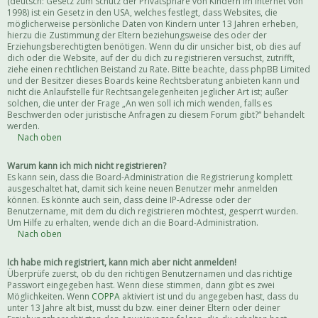
(deutsch: Gesetz zum Schutz der Privatsphäre von Kindern im Internet von
1998) ist ein Gesetz in den USA, welches festlegt, dass Websites, die
möglicherweise persönliche Daten von Kindern unter 13 Jahren erheben,
hierzu die Zustimmung der Eltern beziehungsweise des oder der
Erziehungsberechtigten benötigen. Wenn du dir unsicher bist, ob dies auf
dich oder die Website, auf der du dich zu registrieren versuchst, zutrifft,
ziehe einen rechtlichen Beistand zu Rate. Bitte beachte, dass phpBB Limited
und der Besitzer dieses Boards keine Rechtsberatung anbieten kann und
nicht die Anlaufstelle für Rechtsangelegenheiten jeglicher Art ist; außer
solchen, die unter der Frage „An wen soll ich mich wenden, falls es
Beschwerden oder juristische Anfragen zu diesem Forum gibt?“ behandelt
werden.
Nach oben
Warum kann ich mich nicht registrieren?
Es kann sein, dass die Board-Administration die Registrierung komplett
ausgeschaltet hat, damit sich keine neuen Benutzer mehr anmelden
können. Es könnte auch sein, dass deine IP-Adresse oder der
Benutzername, mit dem du dich registrieren möchtest, gesperrt wurden.
Um Hilfe zu erhalten, wende dich an die Board-Administration.
Nach oben
Ich habe mich registriert, kann mich aber nicht anmelden!
Überprüfe zuerst, ob du den richtigen Benutzernamen und das richtige
Passwort eingegeben hast. Wenn diese stimmen, dann gibt es zwei
Möglichkeiten. Wenn
COPPA
aktiviert ist und du angegeben hast, dass du
unter 13 Jahre alt bist, musst du bzw. einer deiner Eltern oder deiner