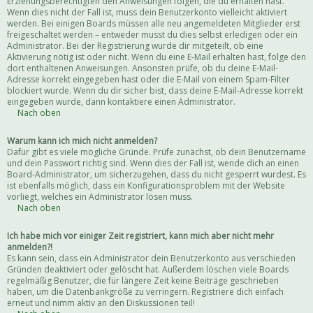
Erziehungsberechtigten den Anweisungen folgen, die du erhalten hast.
Wenn dies nicht der Fall ist, muss dein Benutzerkonto vielleicht aktiviert
werden. Bei einigen Boards müssen alle neu angemeldeten Mitglieder erst
freigeschaltet werden – entweder musst du dies selbst erledigen oder ein
Administrator. Bei der Registrierung wurde dir mitgeteilt, ob eine
Aktivierung nötig ist oder nicht. Wenn du eine E-Mail erhalten hast, folge den
dort enthaltenen Anweisungen. Ansonsten prüfe, ob du deine E-Mail-
Adresse korrekt eingegeben hast oder die E-Mail von einem Spam-Filter
blockiert wurde. Wenn du dir sicher bist, dass deine E-Mail-Adresse korrekt
eingegeben wurde, dann kontaktiere einen Administrator.
Nach oben
Warum kann ich mich nicht anmelden?
Dafür gibt es viele mögliche Gründe. Prüfe zunächst, ob dein Benutzername
und dein Passwort richtig sind. Wenn dies der Fall ist, wende dich an einen
Board-Administrator, um sicherzugehen, dass du nicht gesperrt wurdest. Es
ist ebenfalls möglich, dass ein Konfigurationsproblem mit der Website
vorliegt, welches ein Administrator lösen muss.
Nach oben
Ich habe mich vor einiger Zeit registriert, kann mich aber nicht mehr
anmelden?!
Es kann sein, dass ein Administrator dein Benutzerkonto aus verschieden
Gründen deaktiviert oder gelöscht hat. Außerdem löschen viele Boards
regelmäßig Benutzer, die für längere Zeit keine Beiträge geschrieben
haben, um die Datenbankgröße zu verringern. Registriere dich einfach
erneut und nimm aktiv an den Diskussionen teil!