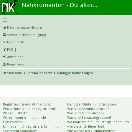
Nähkromanten - Die alternative Näh- und DIY-Community
Datenschutzerklärung
|
Serverkostenbeteiligung
|
Netiquette
|
FAQ
|
Anmelden
Registrieren
Startseite
Foren-Übersicht
Häufig gestellte Fragen
S
uc
Häufig gestellte Fragen
he
Registrierung und Anmeldung
Benutzer-Stufen und Gruppen
Wozu muss ich mich registrieren?
Was sind Administratoren?
Was ist COPPA?
Was sind Moderatoren?
Warum kann ich mich nicht
Was sind Benutzergruppen?
registrieren?
Wo finde ich die Benutzergruppen und
Ich habe mich registriert, kann mich
wie trete ich ihnen bei?
aber nicht anmelden!
Wie werde ich Gruppenleiter?