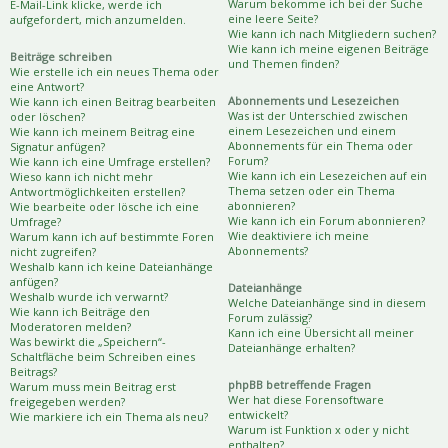
Warum bekomme ich bei der Suche
E-Mail-Link klicke, werde ich
eine leere Seite?
aufgefordert, mich anzumelden.
Wie kann ich nach Mitgliedern suchen?
Wie kann ich meine eigenen Beiträge
Beiträge schreiben
und Themen finden?
Wie erstelle ich ein neues Thema oder
eine Antwort?
Abonnements und Lesezeichen
Wie kann ich einen Beitrag bearbeiten
Was ist der Unterschied zwischen
oder löschen?
einem Lesezeichen und einem
Wie kann ich meinem Beitrag eine
Abonnements für ein Thema oder
Signatur anfügen?
Forum?
Wie kann ich eine Umfrage erstellen?
Wie kann ich ein Lesezeichen auf ein
Wieso kann ich nicht mehr
Thema setzen oder ein Thema
Antwortmöglichkeiten erstellen?
abonnieren?
Wie bearbeite oder lösche ich eine
Wie kann ich ein Forum abonnieren?
Umfrage?
Wie deaktiviere ich meine
Warum kann ich auf bestimmte Foren
Abonnements?
nicht zugreifen?
Weshalb kann ich keine Dateianhänge
anfügen?
Dateianhänge
Weshalb wurde ich verwarnt?
Welche Dateianhänge sind in diesem
Wie kann ich Beiträge den
Forum zulässig?
Moderatoren melden?
Kann ich eine Übersicht all meiner
Was bewirkt die „Speichern“-
Dateianhänge erhalten?
Schaltfläche beim Schreiben eines
Beitrags?
phpBB betreffende Fragen
Warum muss mein Beitrag erst
Wer hat diese Forensoftware
freigegeben werden?
entwickelt?
Wie markiere ich ein Thema als neu?
Warum ist Funktion x oder y nicht
enthalten?