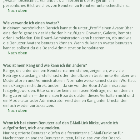
„Avatar“ bezeichnet. Es handelt sich hierbei in der Regel um ein
persönliches Bild, welches von Benutzer zu Benutzer unterschiedlich ist.
Nach oben
Wie verwende ich einen Avatar?
In deinem persönlichen Bereich kannst du unter „Profil“ einen Avatar über
eine der folgenden vier Methoden hinzufügen: Gravatar, Galerie, Remote
oder Hochladen. Die Board-Administration kann bestimmen, ob und wie
die Benutzer Avatare benutzen können. Wenn du keinen Avatar benutzen
kannst, solltest du die Board-Administration kontaktieren.
Nach oben
Was ist mein Rang und wie kann ich ihn ändern?
Ränge, die unter deinem Benutzernamen stehen, zeigen an, wie viele
Beiträge du bislang erstellt hast oder identifizieren bestimmte Benutzer wie
Moderatoren und Administratoren. Normalerweise kannst du den Wortlaut
eines Ranges nicht direkt ändern, da sie von der Board-Administration
festgelegt wurden. Bitte schreibe keine sinnlosen Beiträge, nur um deinen
Rang zu erhöhen — die meisten Boards dulden dieses Verhalten nicht und
ein Moderator oder Administrator wird deinen Rang unter Umständen
einfach wieder zurücksetzen.
Nach oben
Wenn ich bei einem Benutzer auf den E-Mail-Link klicke, werde ich
aufgefordert, mich anzumelden.
Nur registrierte Benutzer dürfen die foreninterne E-Mail-Funktion für
Nachrichten an andere Benutzer nutzen, falls diese von der Board-