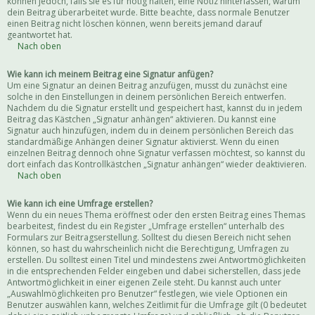
können jedoch, falls sie es für nötig halten, eine Notiz hinterlassen, warum
dein Beitrag überarbeitet wurde. Bitte beachte, dass normale Benutzer
einen Beitrag nicht löschen können, wenn bereits jemand darauf
geantwortet hat.
Nach oben
Wie kann ich meinem Beitrag eine Signatur anfügen?
Um eine Signatur an deinen Beitrag anzufügen, musst du zunächst eine
solche in den Einstellungen in deinem persönlichen Bereich entwerfen.
Nachdem du die Signatur erstellt und gespeichert hast, kannst du in jedem
Beitrag das Kästchen „Signatur anhängen“ aktivieren. Du kannst eine
Signatur auch hinzufügen, indem du in deinem persönlichen Bereich das
standardmäßige Anhängen deiner Signatur aktivierst. Wenn du einen
einzelnen Beitrag dennoch ohne Signatur verfassen möchtest, so kannst du
dort einfach das Kontrollkästchen „Signatur anhängen“ wieder deaktivieren.
Nach oben
Wie kann ich eine Umfrage erstellen?
Wenn du ein neues Thema eröffnest oder den ersten Beitrag eines Themas
bearbeitest, findest du ein Register „Umfrage erstellen“ unterhalb des
Formulars zur Beitragserstellung. Solltest du diesen Bereich nicht sehen
können, so hast du wahrscheinlich nicht die Berechtigung, Umfragen zu
erstellen. Du solltest einen Titel und mindestens zwei Antwortmöglichkeiten
in die entsprechenden Felder eingeben und dabei sicherstellen, dass jede
Antwortmöglichkeit in einer eigenen Zeile steht. Du kannst auch unter
„Auswahlmöglichkeiten pro Benutzer“ festlegen, wie viele Optionen ein
Benutzer auswählen kann, welches Zeitlimit für die Umfrage gilt (0 bedeutet