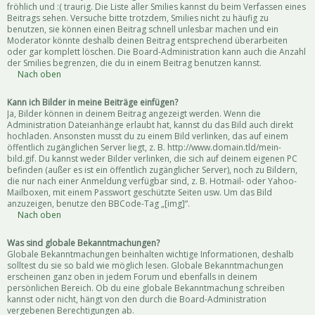
fröhlich und :( traurig. Die Liste aller Smilies kannst du beim Verfassen eines
Beitrags sehen. Versuche bitte trotzdem, Smilies nicht zu häufig zu
benutzen, sie können einen Beitrag schnell unlesbar machen und ein
Moderator könnte deshalb deinen Beitrag entsprechend überarbeiten
oder gar komplett löschen. Die Board-Administration kann auch die Anzahl
der Smilies begrenzen, die du in einem Beitrag benutzen kannst.
Nach oben
Kann ich Bilder in meine Beiträge einfügen?
Ja, Bilder können in deinem Beitrag angezeigt werden. Wenn die
Administration Dateianhänge erlaubt hat, kannst du das Bild auch direkt
hochladen. Ansonsten musst du zu einem Bild verlinken, das auf einem
öffentlich zugänglichen Server liegt, z. B. http://www.domain.tld/mein-
bild.gif. Du kannst weder Bilder verlinken, die sich auf deinem eigenen PC
befinden (außer es ist ein öffentlich zugänglicher Server), noch zu Bildern,
die nur nach einer Anmeldung verfügbar sind, z. B. Hotmail- oder Yahoo-
Mailboxen, mit einem Passwort geschützte Seiten usw. Um das Bild
anzuzeigen, benutze den BBCode-Tag „[img]“.
Nach oben
Was sind globale Bekanntmachungen?
Globale Bekanntmachungen beinhalten wichtige Informationen, deshalb
solltest du sie so bald wie möglich lesen. Globale Bekanntmachungen
erscheinen ganz oben in jedem Forum und ebenfalls in deinem
persönlichen Bereich. Ob du eine globale Bekanntmachung schreiben
kannst oder nicht, hängt von den durch die Board-Administration
vergebenen Berechtigungen ab.