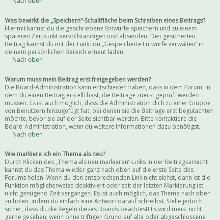
Nach oben
Was bewirkt die „Speichern“-Schaltfläche beim Schreiben eines Beitrags?
Hiermit kannst du die geschriebene Entwürfe speichern und zu einem
späteren Zeitpunkt vervollständigen und absenden. Den gesicherten
Beitrag kannst du mit der Funktion „Gespeicherte Entwürfe verwalten“ in
deinem persönlichen Bereich erneut laden.
Nach oben
Warum muss mein Beitrag erst freigegeben werden?
Die Board-Administration kann entschieden haben, dass in dem Forum, in
dem du einen Beitrag erstellt hast, die Beiträge zuerst geprüft werden
müssen. Es ist auch möglich, dass die Administration dich zu einer Gruppe
von Benutzern hinzugefügt hat, bei denen sie die Beiträge erst begutachten
möchte, bevor sie auf der Seite sichtbar werden. Bitte kontaktiere die
Board-Administration, wenn du weitere Informationen dazu benötigst.
Nach oben
Wie markiere ich ein Thema als neu?
Durch Klicken des „Thema als neu markieren“-Links in der Beitragsansicht
kannst du das Thema wieder ganz nach oben auf die erste Seite des
Forums holen. Wenn du den entsprechenden Link nicht siehst, dann ist die
Funktion möglicherweise deaktiviert oder seit der letzten Markierung ist
nicht genügend Zeit vergangen. Es ist auch möglich, das Thema nach oben
zu holen, indem du einfach eine Antwort darauf schreibst. Stelle jedoch
sicher, dass du die Regeln dieses Boards beachtest! Es wird meist nicht
gerne gesehen, wenn ohne triftigen Grund auf alte oder abgeschlossene