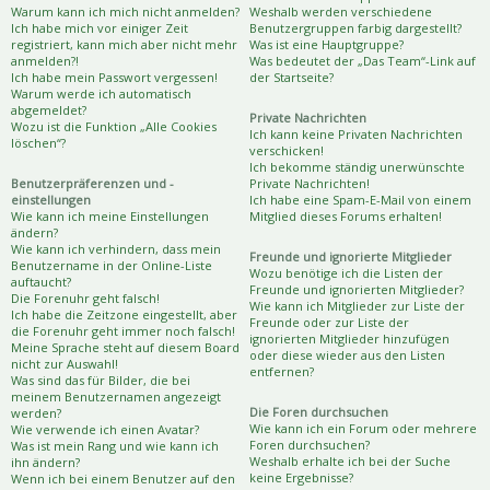
Warum kann ich mich nicht anmelden?
Weshalb werden verschiedene
Ich habe mich vor einiger Zeit
Benutzergruppen farbig dargestellt?
registriert, kann mich aber nicht mehr
Was ist eine Hauptgruppe?
anmelden?!
Was bedeutet der „Das Team“-Link auf
Ich habe mein Passwort vergessen!
der Startseite?
Warum werde ich automatisch
abgemeldet?
Private Nachrichten
Wozu ist die Funktion „Alle Cookies
Ich kann keine Privaten Nachrichten
löschen“?
verschicken!
Ich bekomme ständig unerwünschte
Benutzerpräferenzen und -
Private Nachrichten!
einstellungen
Ich habe eine Spam-E-Mail von einem
Wie kann ich meine Einstellungen
Mitglied dieses Forums erhalten!
ändern?
Wie kann ich verhindern, dass mein
Freunde und ignorierte Mitglieder
Benutzername in der Online-Liste
Wozu benötige ich die Listen der
auftaucht?
Freunde und ignorierten Mitglieder?
Die Forenuhr geht falsch!
Wie kann ich Mitglieder zur Liste der
Ich habe die Zeitzone eingestellt, aber
Freunde oder zur Liste der
die Forenuhr geht immer noch falsch!
ignorierten Mitglieder hinzufügen
Meine Sprache steht auf diesem Board
oder diese wieder aus den Listen
nicht zur Auswahl!
entfernen?
Was sind das für Bilder, die bei
meinem Benutzernamen angezeigt
Die Foren durchsuchen
werden?
Wie kann ich ein Forum oder mehrere
Wie verwende ich einen Avatar?
Foren durchsuchen?
Was ist mein Rang und wie kann ich
Weshalb erhalte ich bei der Suche
ihn ändern?
keine Ergebnisse?
Wenn ich bei einem Benutzer auf den