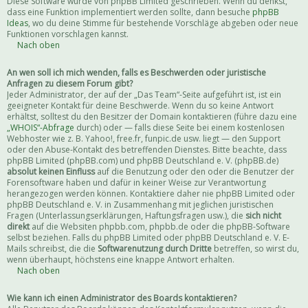
Diese Software wurde von phpBB Limited geschrieben. Wenn du denkst,
dass eine Funktion implementiert werden sollte, dann besuche
phpBB
Ideas
, wo du deine Stimme für bestehende Vorschläge abgeben oder neue
Funktionen vorschlagen kannst.
Nach oben
An wen soll ich mich wenden, falls es Beschwerden oder juristische
Anfragen zu diesem Forum gibt?
Jeder Administrator, der auf der „Das Team“-Seite aufgeführt ist, ist ein
geeigneter Kontakt für deine Beschwerde. Wenn du so keine Antwort
erhältst, solltest du den Besitzer der Domain kontaktieren (führe dazu eine
„WHOIS“-Abfrage
durch) oder — falls diese Seite bei einem kostenlosen
Webhoster wie z. B. Yahoo!, free.fr, funpic.de usw. liegt — den Support
oder den Abuse-Kontakt des betreffenden Dienstes. Bitte beachte, dass
phpBB Limited (phpBB.com) und phpBB Deutschland e. V. (phpBB.de)
absolut keinen Einfluss
auf die Benutzung oder den oder die Benutzer der
Forensoftware haben und dafür in keiner Weise zur Verantwortung
herangezogen werden können. Kontaktiere daher nie phpBB Limited oder
phpBB Deutschland e. V. in Zusammenhang mit jeglichen juristischen
Fragen (Unterlassungserklärungen, Haftungsfragen usw.), die
sich nicht
direkt
auf die Websiten phpbb.com, phpbb.de oder die phpBB-Software
selbst beziehen. Falls du phpBB Limited oder phpBB Deutschland e. V. E-
Mails schreibst, die die
Softwarenutzung durch Dritte
betreffen, so wirst du,
wenn überhaupt, höchstens eine knappe Antwort erhalten.
Nach oben
Wie kann ich einen Administrator des Boards kontaktieren?