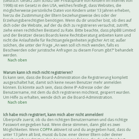
(deutsch: Gesetz zum Schutz der Privatsphäre von Kindern im Internet von
1998) ist ein Gesetz in den USA, welches festlegt, dass Websites, die
möglicherweise persönliche Daten von Kindern unter 13 Jahren erheben,
hierzu die Zustimmung der Eltern beziehungsweise des oder der
Erziehungsberechtigten benötigen. Wenn du dir unsicher bist, ob dies auf
dich oder die Website, auf der du dich zu registrieren versuchst, zutrifft,
ziehe einen rechtlichen Beistand zu Rate. Bitte beachte, dass phpBB Limited
und der Besitzer dieses Boards keine Rechtsberatung anbieten kann und
nicht die Anlaufstelle für Rechtsangelegenheiten jeglicher Art ist; außer
solchen, die unter der Frage „An wen soll ich mich wenden, falls es
Beschwerden oder juristische Anfragen zu diesem Forum gibt?“ behandelt
werden.
Nach oben
Warum kann ich mich nicht registrieren?
Es kann sein, dass die Board-Administration die Registrierung komplett
ausgeschaltet hat, damit sich keine neuen Benutzer mehr anmelden
können. Es könnte auch sein, dass deine IP-Adresse oder der
Benutzername, mit dem du dich registrieren möchtest, gesperrt wurden.
Um Hilfe zu erhalten, wende dich an die Board-Administration.
Nach oben
Ich habe mich registriert, kann mich aber nicht anmelden!
Überprüfe zuerst, ob du den richtigen Benutzernamen und das richtige
Passwort eingegeben hast. Wenn diese stimmen, dann gibt es zwei
Möglichkeiten. Wenn
COPPA
aktiviert ist und du angegeben hast, dass du
unter 13 Jahre alt bist, musst du bzw. einer deiner Eltern oder deiner