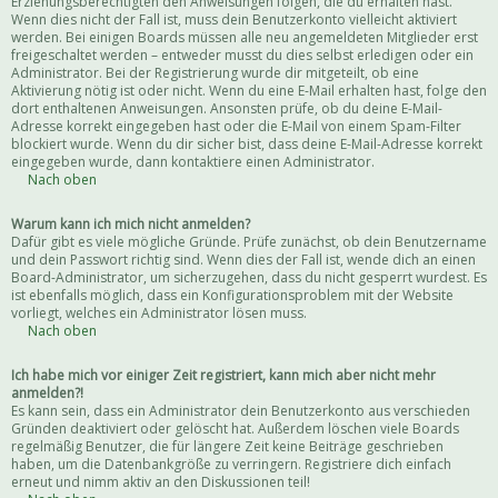
Erziehungsberechtigten den Anweisungen folgen, die du erhalten hast.
Wenn dies nicht der Fall ist, muss dein Benutzerkonto vielleicht aktiviert
werden. Bei einigen Boards müssen alle neu angemeldeten Mitglieder erst
freigeschaltet werden – entweder musst du dies selbst erledigen oder ein
Administrator. Bei der Registrierung wurde dir mitgeteilt, ob eine
Aktivierung nötig ist oder nicht. Wenn du eine E-Mail erhalten hast, folge den
dort enthaltenen Anweisungen. Ansonsten prüfe, ob du deine E-Mail-
Adresse korrekt eingegeben hast oder die E-Mail von einem Spam-Filter
blockiert wurde. Wenn du dir sicher bist, dass deine E-Mail-Adresse korrekt
eingegeben wurde, dann kontaktiere einen Administrator.
Nach oben
Warum kann ich mich nicht anmelden?
Dafür gibt es viele mögliche Gründe. Prüfe zunächst, ob dein Benutzername
und dein Passwort richtig sind. Wenn dies der Fall ist, wende dich an einen
Board-Administrator, um sicherzugehen, dass du nicht gesperrt wurdest. Es
ist ebenfalls möglich, dass ein Konfigurationsproblem mit der Website
vorliegt, welches ein Administrator lösen muss.
Nach oben
Ich habe mich vor einiger Zeit registriert, kann mich aber nicht mehr
anmelden?!
Es kann sein, dass ein Administrator dein Benutzerkonto aus verschieden
Gründen deaktiviert oder gelöscht hat. Außerdem löschen viele Boards
regelmäßig Benutzer, die für längere Zeit keine Beiträge geschrieben
haben, um die Datenbankgröße zu verringern. Registriere dich einfach
erneut und nimm aktiv an den Diskussionen teil!