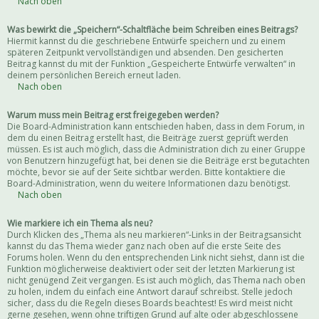
Nach oben
Was bewirkt die „Speichern“-Schaltfläche beim Schreiben eines Beitrags?
Hiermit kannst du die geschriebene Entwürfe speichern und zu einem
späteren Zeitpunkt vervollständigen und absenden. Den gesicherten
Beitrag kannst du mit der Funktion „Gespeicherte Entwürfe verwalten“ in
deinem persönlichen Bereich erneut laden.
Nach oben
Warum muss mein Beitrag erst freigegeben werden?
Die Board-Administration kann entschieden haben, dass in dem Forum, in
dem du einen Beitrag erstellt hast, die Beiträge zuerst geprüft werden
müssen. Es ist auch möglich, dass die Administration dich zu einer Gruppe
von Benutzern hinzugefügt hat, bei denen sie die Beiträge erst begutachten
möchte, bevor sie auf der Seite sichtbar werden. Bitte kontaktiere die
Board-Administration, wenn du weitere Informationen dazu benötigst.
Nach oben
Wie markiere ich ein Thema als neu?
Durch Klicken des „Thema als neu markieren“-Links in der Beitragsansicht
kannst du das Thema wieder ganz nach oben auf die erste Seite des
Forums holen. Wenn du den entsprechenden Link nicht siehst, dann ist die
Funktion möglicherweise deaktiviert oder seit der letzten Markierung ist
nicht genügend Zeit vergangen. Es ist auch möglich, das Thema nach oben
zu holen, indem du einfach eine Antwort darauf schreibst. Stelle jedoch
sicher, dass du die Regeln dieses Boards beachtest! Es wird meist nicht
gerne gesehen, wenn ohne triftigen Grund auf alte oder abgeschlossene