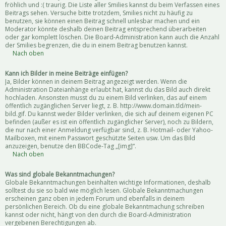
fröhlich und :( traurig. Die Liste aller Smilies kannst du beim Verfassen eines
Beitrags sehen. Versuche bitte trotzdem, Smilies nicht zu häufig zu
benutzen, sie können einen Beitrag schnell unlesbar machen und ein
Moderator könnte deshalb deinen Beitrag entsprechend überarbeiten
oder gar komplett löschen. Die Board-Administration kann auch die Anzahl
der Smilies begrenzen, die du in einem Beitrag benutzen kannst.
Nach oben
Kann ich Bilder in meine Beiträge einfügen?
Ja, Bilder können in deinem Beitrag angezeigt werden. Wenn die
Administration Dateianhänge erlaubt hat, kannst du das Bild auch direkt
hochladen. Ansonsten musst du zu einem Bild verlinken, das auf einem
öffentlich zugänglichen Server liegt, z. B. http://www.domain.tld/mein-
bild.gif. Du kannst weder Bilder verlinken, die sich auf deinem eigenen PC
befinden (außer es ist ein öffentlich zugänglicher Server), noch zu Bildern,
die nur nach einer Anmeldung verfügbar sind, z. B. Hotmail- oder Yahoo-
Mailboxen, mit einem Passwort geschützte Seiten usw. Um das Bild
anzuzeigen, benutze den BBCode-Tag „[img]“.
Nach oben
Was sind globale Bekanntmachungen?
Globale Bekanntmachungen beinhalten wichtige Informationen, deshalb
solltest du sie so bald wie möglich lesen. Globale Bekanntmachungen
erscheinen ganz oben in jedem Forum und ebenfalls in deinem
persönlichen Bereich. Ob du eine globale Bekanntmachung schreiben
kannst oder nicht, hängt von den durch die Board-Administration
vergebenen Berechtigungen ab.