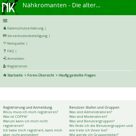
Nähkromanten - Die alternative Näh- und DIY-Community
Datenschutzerklärung
|
Serverkostenbeteiligung
|
Netiquette
|
FAQ
|
Anmelden
Registrieren
Startseite
Foren-Übersicht
Häufig gestellte Fragen
S
uc
Häufig gestellte Fragen
he
Registrierung und Anmeldung
Benutzer-Stufen und Gruppen
Wozu muss ich mich registrieren?
Was sind Administratoren?
Was ist COPPA?
Was sind Moderatoren?
Warum kann ich mich nicht
Was sind Benutzergruppen?
registrieren?
Wo finde ich die Benutzergruppen und
Ich habe mich registriert, kann mich
wie trete ich ihnen bei?
aber nicht anmelden!
Wie werde ich Gruppenleiter?