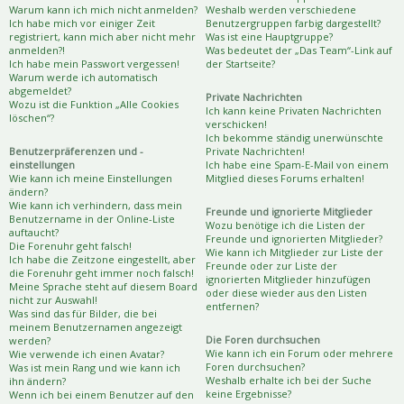
Warum kann ich mich nicht anmelden?
Weshalb werden verschiedene
Ich habe mich vor einiger Zeit
Benutzergruppen farbig dargestellt?
registriert, kann mich aber nicht mehr
Was ist eine Hauptgruppe?
anmelden?!
Was bedeutet der „Das Team“-Link auf
Ich habe mein Passwort vergessen!
der Startseite?
Warum werde ich automatisch
abgemeldet?
Private Nachrichten
Wozu ist die Funktion „Alle Cookies
Ich kann keine Privaten Nachrichten
löschen“?
verschicken!
Ich bekomme ständig unerwünschte
Benutzerpräferenzen und -
Private Nachrichten!
einstellungen
Ich habe eine Spam-E-Mail von einem
Wie kann ich meine Einstellungen
Mitglied dieses Forums erhalten!
ändern?
Wie kann ich verhindern, dass mein
Freunde und ignorierte Mitglieder
Benutzername in der Online-Liste
Wozu benötige ich die Listen der
auftaucht?
Freunde und ignorierten Mitglieder?
Die Forenuhr geht falsch!
Wie kann ich Mitglieder zur Liste der
Ich habe die Zeitzone eingestellt, aber
Freunde oder zur Liste der
die Forenuhr geht immer noch falsch!
ignorierten Mitglieder hinzufügen
Meine Sprache steht auf diesem Board
oder diese wieder aus den Listen
nicht zur Auswahl!
entfernen?
Was sind das für Bilder, die bei
meinem Benutzernamen angezeigt
Die Foren durchsuchen
werden?
Wie kann ich ein Forum oder mehrere
Wie verwende ich einen Avatar?
Foren durchsuchen?
Was ist mein Rang und wie kann ich
Weshalb erhalte ich bei der Suche
ihn ändern?
keine Ergebnisse?
Wenn ich bei einem Benutzer auf den