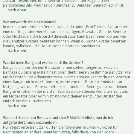
„Avatar“ bezeichnet. Es handelt sich hierbei in der Regel um ein
persönliches Bild, welches von Benutzer zu Benutzer unterschiedlich ist.
Nach oben
Wie verwende ich einen Avatar?
In deinem persönlichen Bereich kannst du unter „Profil“ einen Avatar über
eine der folgenden vier Methoden hinzufügen: Gravatar, Galerie, Remote
oder Hochladen. Die Board-Administration kann bestimmen, ob und wie
die Benutzer Avatare benutzen können. Wenn du keinen Avatar benutzen
kannst, solltest du die Board-Administration kontaktieren.
Nach oben
Was ist mein Rang und wie kann ich ihn ändern?
Ränge, die unter deinem Benutzernamen stehen, zeigen an, wie viele
Beiträge du bislang erstellt hast oder identifizieren bestimmte Benutzer wie
Moderatoren und Administratoren. Normalerweise kannst du den Wortlaut
eines Ranges nicht direkt ändern, da sie von der Board-Administration
festgelegt wurden. Bitte schreibe keine sinnlosen Beiträge, nur um deinen
Rang zu erhöhen — die meisten Boards dulden dieses Verhalten nicht und
ein Moderator oder Administrator wird deinen Rang unter Umständen
einfach wieder zurücksetzen.
Nach oben
Wenn ich bei einem Benutzer auf den E-Mail-Link klicke, werde ich
aufgefordert, mich anzumelden.
Nur registrierte Benutzer dürfen die foreninterne E-Mail-Funktion für
Nachrichten an andere Benutzer nutzen, falls diese von der Board-