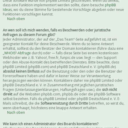
Diese Software wurde von phpBB Limited geschrieben. Wenn du denkst,
dass eine Funktion implementiert werden sollte, dann besuche
phpBB
Ideas
, wo du deine Stimme für bestehende Vorschläge abgeben oder neue
Funktionen vorschlagen kannst.
Nach oben
An wen soll ich mich wenden, falls es Beschwerden oder juristische
Anfragen zu diesem Forum gibt?
Jeder Administrator, der auf der „Das Team“-Seite aufgeführt ist, ist ein
geeigneter Kontakt für deine Beschwerde. Wenn du so keine Antwort
erhältst, solltest du den Besitzer der Domain kontaktieren (führe dazu eine
„WHOIS“-Abfrage
durch) oder — falls diese Seite bei einem kostenlosen
Webhoster wie z. B. Yahoo!, free.fr, funpic.de usw. liegt — den Support
oder den Abuse-Kontakt des betreffenden Dienstes. Bitte beachte, dass
phpBB Limited (phpBB.com) und phpBB Deutschland e. V. (phpBB.de)
absolut keinen Einfluss
auf die Benutzung oder den oder die Benutzer der
Forensoftware haben und dafür in keiner Weise zur Verantwortung
herangezogen werden können. Kontaktiere daher nie phpBB Limited oder
phpBB Deutschland e. V. in Zusammenhang mit jeglichen juristischen
Fragen (Unterlassungserklärungen, Haftungsfragen usw.), die
sich nicht
direkt
auf die Websiten phpbb.com, phpbb.de oder die phpBB-Software
selbst beziehen. Falls du phpBB Limited oder phpBB Deutschland e. V. E-
Mails schreibst, die die
Softwarenutzung durch Dritte
betreffen, so wirst du,
wenn überhaupt, höchstens eine knappe Antwort erhalten.
Nach oben
Wie kann ich einen Administrator des Boards kontaktieren?