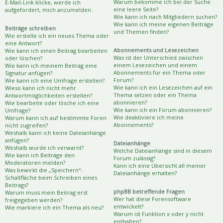
Warum bekomme ich bei der Suche
E-Mail-Link klicke, werde ich
eine leere Seite?
aufgefordert, mich anzumelden.
Wie kann ich nach Mitgliedern suchen?
Wie kann ich meine eigenen Beiträge
Beiträge schreiben
und Themen finden?
Wie erstelle ich ein neues Thema oder
eine Antwort?
Abonnements und Lesezeichen
Wie kann ich einen Beitrag bearbeiten
Was ist der Unterschied zwischen
oder löschen?
einem Lesezeichen und einem
Wie kann ich meinem Beitrag eine
Abonnements für ein Thema oder
Signatur anfügen?
Forum?
Wie kann ich eine Umfrage erstellen?
Wie kann ich ein Lesezeichen auf ein
Wieso kann ich nicht mehr
Thema setzen oder ein Thema
Antwortmöglichkeiten erstellen?
abonnieren?
Wie bearbeite oder lösche ich eine
Wie kann ich ein Forum abonnieren?
Umfrage?
Wie deaktiviere ich meine
Warum kann ich auf bestimmte Foren
Abonnements?
nicht zugreifen?
Weshalb kann ich keine Dateianhänge
anfügen?
Dateianhänge
Weshalb wurde ich verwarnt?
Welche Dateianhänge sind in diesem
Wie kann ich Beiträge den
Forum zulässig?
Moderatoren melden?
Kann ich eine Übersicht all meiner
Was bewirkt die „Speichern“-
Dateianhänge erhalten?
Schaltfläche beim Schreiben eines
Beitrags?
phpBB betreffende Fragen
Warum muss mein Beitrag erst
Wer hat diese Forensoftware
freigegeben werden?
entwickelt?
Wie markiere ich ein Thema als neu?
Warum ist Funktion x oder y nicht
enthalten?